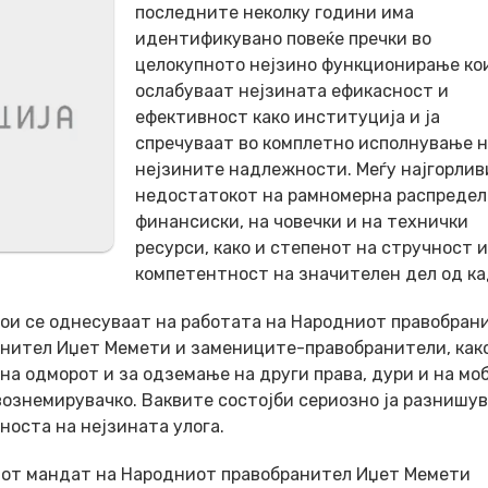
последните неколку години има
идентификувано повеќе пречки во
целокупното нејзино функционирање кои
ослабуваат нејзината ефикасност и
ефективност како институција и ја
спречуваат во комплетно исполнување 
нејзините надлежности. Меѓу најгорлив
недостатокот на рамномерна распредел
финансиски, на човечки и на технички
ресурси, како и степенот на стручност и
компетентност на значителен дел од ка
кои се однесуваат на работата на Народниот правобран
нител Иџет Мемети и замениците-правобранители, како
а одморот и за одземање на други права, дури и на мо
вознемирувачко. Ваквите состојби сериозно ја разнишу
носта на нејзината улога.
риот мандат на Народниот правобранител Иџет Мемети