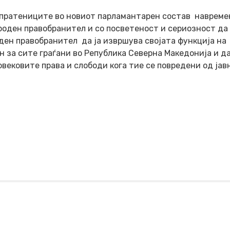
 пратениците во новиот парламантарен состав навреме
роден правобранител и со посветеност и сериозност да
ден правобранител да ја извршува својата функција на
н за сите граѓани во Република Северна Македонија и д
вековите права и слободи кога тие се повредени од јав