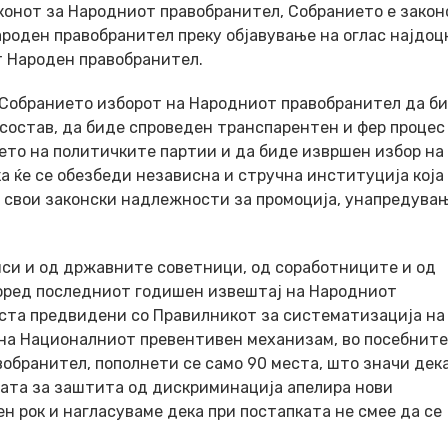
Законот за Народниот правобранител, Собранието е закон
ароден правобранител преку објавување на оглас најдоц
т Народен правобранител.
 Собранието изборот на Народниот правобранител да б
состав, да биде спроведен транспарентен и фер процес
ето на политичките партии и да биде извршен избор на
 ќе се обезбеди независна и стручна институција која
е свои законски надлежности за промоција, унапредува
си и од државните советници, од соработниците и од
поред последниот годишен извештај на Народниот
еста предвидени со Правилникот за систематизација на
 на Националниот превентивен механизам, во посебните
обранител, пополнети се само 90 места, што значи дек
ата за заштита од дискриминација апелира нови
н рок и нагласуваме дека при постапката не смее да се