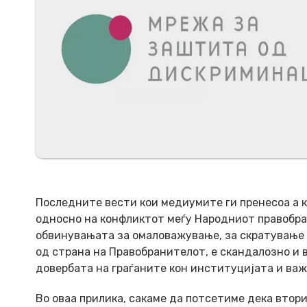
Последните вести кои медиумите ги пренесоа а 
односно на конфликтот меѓу Народниот правобра
обвинувањата за омаловажување, за скратување н
од страна на Правобранителот, е скандалозно и 
довербата на граѓаните кон институцијата и важ
Во оваа прилика, сакаме да потсетиме дека вто