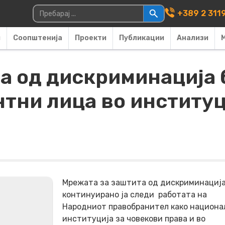
Main Navigati
Пребарувај за:
+389 2 311
и
Соопштенија
Проекти
Публикации
Анализи
а од дискриминација 
нтни лица во институ
Мрежата за заштита од дискриминациј
континуирано ја следи работата на
Народниот правобранител како национа
институција за човекови права и во