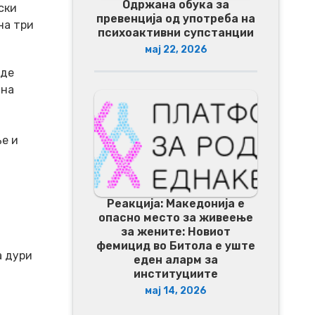
Одржана обука за
ски
превенција од употреба на
на три
психоактивни супстанции
мај 22, 2026
иде
 на
ње и
Реакција: Македонија е
опасно место за живеење
за жените: Новиот
фемицид во Битола е уште
а дури
еден аларм за
институциите
мај 14, 2026