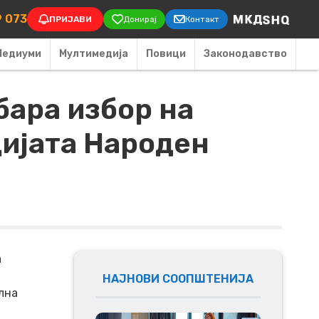
on
9 073
ПРИЈАВИ
Донирај
Контакт
Медиуми
Мултимедија
Повици
Законодавство
бара избор на
цијата Народен
а
НАЈНОВИ СООПШТЕНИЈА
лна