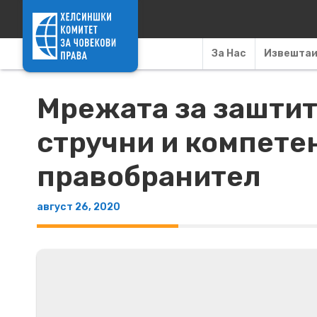
Skip to content
За Нас
Извешта
Мрежата за заштит
стручни и компете
правобранител
август 26, 2020