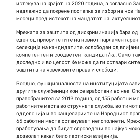
истекува на крајот на 2020 година, а согласно 
надлежно да покрене постапка за избор на нов Н
месеци пред истекот на мандатот на актуелнио
Мрежата за заштита од дискриминација бара од
еден од приоритетите на новиот парламентарен 
селекција на кандидатите, ослободен од влијани
компетентен и соодветен кандидат/ка. Само така
доследно и во целост ќе може да ги оствари сит
заштита на човековите права и слободи.
Воедно, функционалноста на институцијата зави
другите службеници кои се вработени во неа. С
правобранител за 2019 година, од 155 работни м
работните места во стручната служба, во тимот
одделенија и во канцелариите на Народниот прав
65 работни места остануваат непополнети. Мреж
вработувања да бидат спроведени во најкус може
дозволат какви било партиски влијанија.