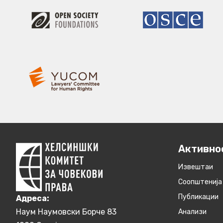
Активно
Извештаи
Соопштенија
Публикации
Aдреса:
Наум Наумовски Борче 83
Анализи