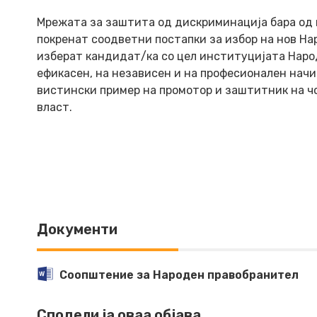
Мрежата за заштита од дискриминација бара од
покренат соодветни постапки за избор на нов На
изберат кандидат/ка со цел институцијата Наро
ефикасен, на независен и на професионален начи
вистински пример на промотор и заштитник на чо
власт.
Документи
Соопштение за Народен правобранител
Сподели ја оваа објава