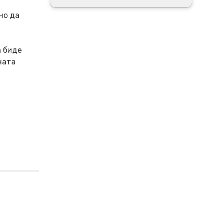
но да
а биде
ната