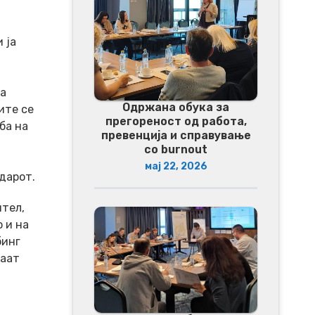
 ја
на
Одржана обука за
ите се
прегореност од работа,
ба на
превенција и справување
со burnout
мај 22, 2026
дарот.
ител,
 и на
бинг
ваат