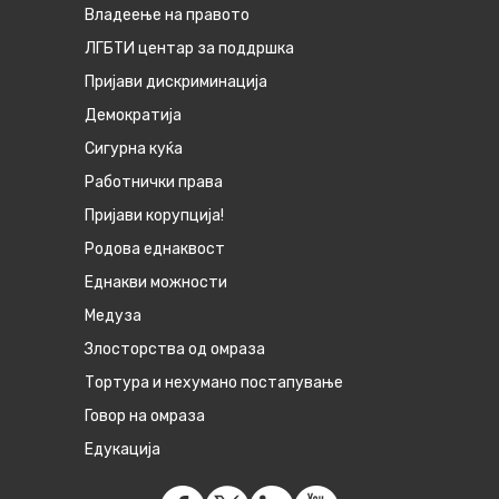
Владеење на правото
ЛГБТИ центар за поддршка
Пријави дискриминација
Демократија
Сигурна куќа
Работнички права
Пријави корупција!
Родова еднаквост
Eднакви можности
Медуза
Злосторства од омраза
Тортура и нехумано постапување
Говор на омраза
Едукација