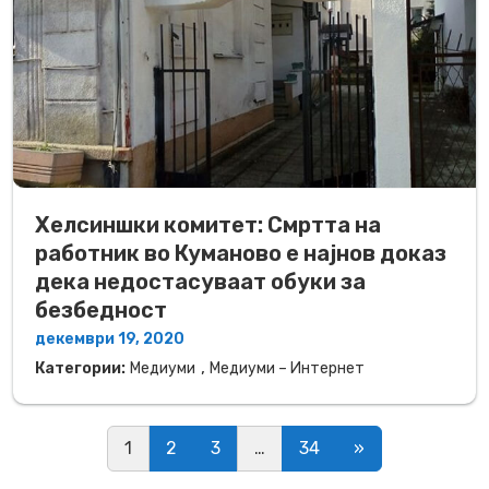
Хелсиншки комитет: Смртта на
работник во Куманово е најнов доказ
дека недостасуваат обуки за
безбедност
декември 19, 2020
,
Категории:
Медиуми
Медиуми – Интернет
Posts navigation
1
2
3
…
34
»