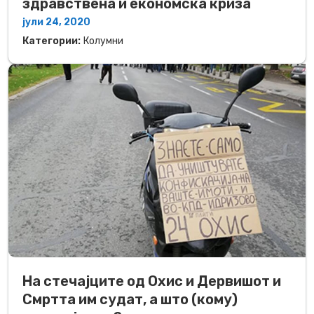
здравствена и економска криза
јули 24, 2020
Категории:
Колумни
На стечајците од Охис и Дервишот и
Смртта им судат, а што (кому)