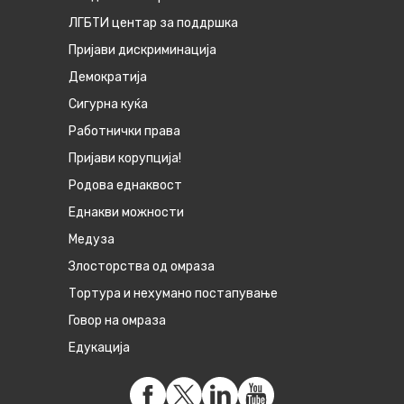
ЛГБТИ центар за поддршка
Пријави дискриминација
Демократија
Сигурна куќа
Работнички права
Пријави корупција!
Родова еднаквост
Eднакви можности
Медуза
Злосторства од омраза
Тортура и нехумано постапување
Говор на омраза
Едукација