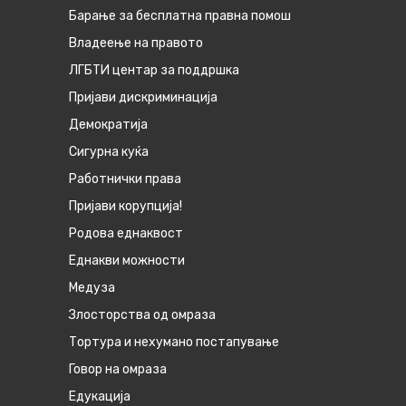
Барање за бесплатна правна помош
Владеење на правото
ЛГБТИ центар за поддршка
Пријави дискриминација
Демократија
Сигурна куќа
Работнички права
Пријави корупција!
Родова еднаквост
Eднакви можности
Медуза
Злосторства од омраза
Тортура и нехумано постапување
Говор на омраза
Едукација