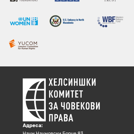
Aдреса:
Наум Наумовски Борче 83