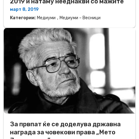
2019 и натаму нееднакви со мажите
март 8, 2019
,
Категории:
Медиуми
Медиуми – Весници
За првпат ќе се доделува државна
награда за човекови права „Мето