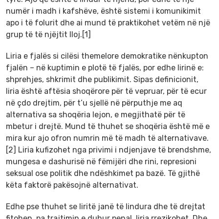
numër i madh i kafshëve, është sistemi i komunikimit
apo i të folurit dhe ai mund të praktikohet vetëm në një
grup të të njëjtit lloj.[1]
Liria e fjalës si cilësi themelore demokratike nënkupton
fjalën – në kuptimin e plotë të fjalës, por edhe lirinë e:
shprehjes, shkrimit dhe publikimit. Sipas definicionit,
liria është aftësia shoqërore për të vepruar, për të ecur
në çdo drejtim, për t’u sjellë në përputhje me aq
alternativa sa shoqëria lejon, e megjithatë për të
mbetur i drejtë. Mund të thuhet se shoqëria është më e
mira kur ajo ofron numrin më të madh të alternativave.
[2] Liria kufizohet nga privimi i ndjenjave të brendshme,
mungesa e dashurisë në fëmijëri dhe rini, represioni
seksual ose politik dhe ndëshkimet pa bazë. Të gjithë
këta faktorë pakësojnë alternativat.
Edhe pse thuhet se liritë janë të lindura dhe të drejtat
fitohen, pa trajtimin e duhur penal, liria rrezikohet. Dhe