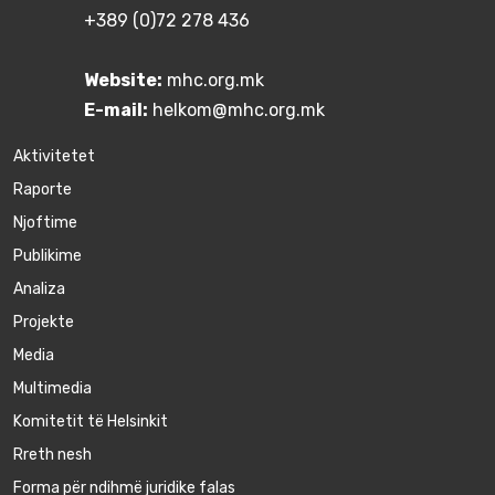
+389 (0)72 278 436
Website:
mhc.org.mk
E-mail:
helkom@mhc.org.mk
Aktivitetet
Raporte
Njoftime
Publikime
Аnaliza
Projekte
Media
Multimedia
Komitetit të Helsinkit
Rreth nesh
Forma për ndihmë juridike falas