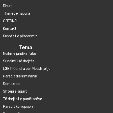
Dhuro
Thirrjet e hapura
GJEDNJ
Kontakt
Kushtet e përdorimit
Tema
Ndihmë juridike falas
Sundimi i së drejtës
LGBTI Qendra për Mbështetje
Paraqit diskriminimin
Demokraci
Shtëpi e sigurt
Të drejtat e punëtorëve
Paraqit korrupsion!