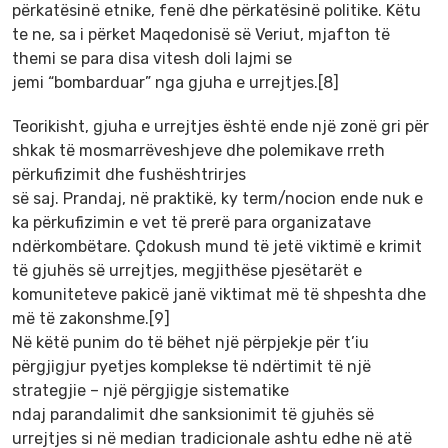
përkatësinë etnike, fenë dhe përkatësinë politike. Këtu
te ne, sa i përket Maqedonisë së Veriut, mjafton të
themi se para disa vitesh doli lajmi se
jemi “bombarduar” nga gjuha e urrejtjes.[8]
Teorikisht, gjuha e urrejtjes është ende një zonë gri për
shkak të mosmarrëveshjeve dhe polemikave rreth
përkufizimit dhe fushështrirjes
së saj. Prandaj, në praktikë, ky term/nocion ende nuk e
ka përkufizimin e vet të prerë para organizatave
ndërkombëtare. Çdokush mund të jetë viktimë e krimit
të gjuhës së urrejtjes, megjithëse pjesëtarët e
komuniteteve pakicë janë viktimat më të shpeshta dhe
më të zakonshme.[9]
Në këtë punim do të bëhet një përpjekje për t’iu
përgjigjur pyetjes komplekse të ndërtimit të një
strategjie – një përgjigje sistematike
ndaj parandalimit dhe sanksionimit të gjuhës së
urrejtjes si në median tradicionale ashtu edhe në atë