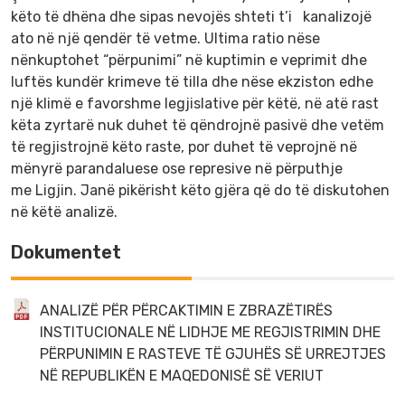
këto të dhëna dhe sipas nevojës shteti t’i kanalizojë
ato në një qendër të vetme. Ultima ratio nëse
nënkuptohet “përpunimi” në kuptimin e veprimit dhe
luftës kundër krimeve të tilla dhe nëse ekziston edhe
një klimë e favorshme legjislative për këtë, në atë rast
këta zyrtarë nuk duhet të qëndrojnë pasivë dhe vetëm
të regjistrojnë këto raste, por duhet të veprojnë në
mënyrë parandaluese ose represive në përputhje
me Ligjin. Janë pikërisht këto gjëra që do të diskutohen
në këtë analizë.
Dokumentet
ANALIZË PËR PËRCAKTIMIN E ZBRAZËTIRËS
INSTITUCIONALE NË LIDHJE ME REGJISTRIMIN DHE
PËRPUNIMIN E RASTEVE TË GJUHËS SË URREJTJES
NË REPUBLIKËN E MAQEDONISË SË VERIUT