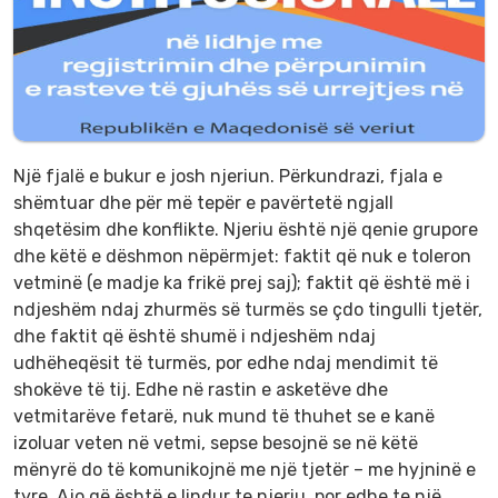
Një fjalë e bukur e josh njeriun. Përkundrazi, fjala e
shëmtuar dhe për më tepër e pavërtetë ngjall
shqetësim dhe konflikte. Njeriu është një qenie grupore
dhe këtë e dëshmon nëpërmjet: faktit që nuk e toleron
vetminë (e madje ka frikë prej saj); faktit që është më i
ndjeshëm ndaj zhurmës së turmës se çdo tingulli tjetër,
dhe faktit që është shumë i ndjeshëm ndaj
udhëheqësit të turmës, por edhe ndaj mendimit të
shokëve të tij. Edhe në rastin e asketëve dhe
vetmitarëve fetarë, nuk mund të thuhet se e kanë
izoluar veten në vetmi, sepse besojnë se në këtë
mënyrë do të komunikojnë me një tjetër – me hyjninë e
tyre. Ajo që është e lindur te njeriu, por edhe te një