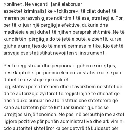
«online». Në veçanti, janë elaboruar
aspektet kriminalistike «tokësore», të cilat duhet të
merren parasysh gjatë ndërtimit të asaj strategjie. Por,
për të krijuar një përgjigje efektive, dukuria dhe
madhësia e saj duhet të njihen paraprakisht mirë. Në të
kundërtën, përgjigja do të jetë e butë, e zbehtë, kurse
gjuha e urrejtjes do të marrë përmasa mitike. Kjo është
arsyeja pse statistikat nevojiten si instrument.
Për të regjistruar dhe përpunuar gjuhën e urrejtjes,
nëse kuptohet përpunimi elementar statistikor, së pari
duhet të ekzistojë një realitet
legjislativ i përshtatshëm dhe i favorshëm në shtet që
do të autorizojë zyrtarët të regjistrojnë të dhënat që
hasin duke punuar në ato institucione shtetërore që
kanë autoritetin për të luftuar kundër gjuhës së
urrejtjes si një fenomen. Më pas, në përputhje me aktet
ligjore pozitive për punën administrative dhe arkivimin,
çdo autoritet shtetëror ka për detyrë të kujdeset për