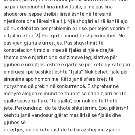
së pari kërcënohet liria individuale, e më pas liria
shoqërore, sepse thelbi i lirisë është në tërësinë
njerëzore dhe tërësinë e tij. Një shoqëri e lirë është ajo
që nuk debaton për problemin e lirisë, por lejon veprimin
e fjalën e lirë.[3] Por kjo liri mund të shpërdorohet. Më
pas vjen gjuha e urrejtjes. Pas shqyrtimit të
konstelacionit midis lirisë së fjalës si një e drejtë
themelore e njeriut dhe kufizimeve legjislative për
gjuhën e urrejtjes, është e qartë se për këto dy kategori
emëruesi i përbashkët është “fjala”. Nuk bëhet fjalë për
sinonime apo homonime. Këto janë sfera krejt të
ndryshme që prekin në konkurrencë. E shprehur në
mënyrë alegorike mund të thuhet se edhe zjarri është i
gjallë sepse ka flakë “të gjalla”, por nuk do të thotë –
jetë. Përkundrazi, do të thotë shkatërrim. Epo, pikërisht
kështu janë vendosur gjërat mes lirisë së fjalës dhe
gjuhës së
urrejtjes, që në këtë rast do të barazohej me zjarrin.