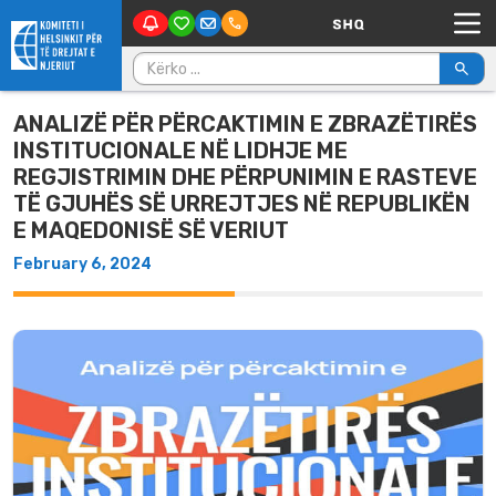
Main Navigation
Skip to content
Kërko për:
ANALIZË PËR PËRCAKTIMIN E ZBRAZËTIRËS
INSTITUCIONALE NË LIDHJE ME
REGJISTRIMIN DHE PËRPUNIMIN E RASTEVE
TË GJUHËS SË URREJTJES NË REPUBLIKËN
E MAQEDONISË SË VERIUT
February 6, 2024