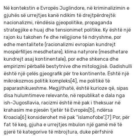
Në kontekstin e Evropës Juglindore, në kriminalizimin e
gjuhës së urrejtjes kanë ndikim të drejtpërdrejtë:
nacionalizmi, rëndësia gjeopolitike, propaganda
strategjike e huaj dhe tensionimet politike. Ky është një
rajon ku takohen fe dhe religjione të ndryshme, por
edhe mentalitete (racionalizmi evropian kundrejt
mospërfilljes mesdhetare), klima natyrore (mesdhetare
kundrejt asaj kontinentale), por edhe shkenca dhe
empirizmi përballë bestytnive dhe mitologjisë. Gadishulli
është një çelës gjeografik për tre kontinente. Është një
mikrokozmos politik kompleks[4], me politikë të
paparashikueshme. Megjithatë, është kurioze që, sipas
disa hulumtimeve relevante, në republikat e dala nga
ish-Jugosllavia, racizmi është më pak i theksuar në
krahasim me pjesën tjetër të Evropës[5], ndërsa
Kroacia[6] konsiderohet më pak “islamofobe”.[7] Por, për
fat të keq, gjuha e urrejtjes mbulon një gamë më të
gjerë të kategorive të mbrojtura, duke përfshirë