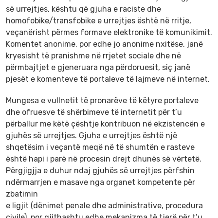
së urrejtjes, kështu që gjuha e raciste dhe
homofobike/transfobike e urrejtjes është në rritje,
veçanërisht përmes formave elektronike të komunikimit.
Komentet anonime, por edhe jo anonime nxitëse, janë
kryesisht të pranishme në rrjetet sociale dhe në
përmbajtjet e gjeneruara nga përdoruesit, siç janë
pjesët e komenteve të portaleve të lajmeve në internet.
Mungesa e vullnetit të pronarëve të këtyre portaleve
dhe ofruesve të shërbimeve të internetit për t’u
përballur me këtë çështje kontribuon në ekzistencën e
gjuhës së urrejtjes. Gjuha e urrejtjes është një
shqetësim i veçantë meqë në të shumtën e rasteve
është hapi i parë në procesin drejt dhunës së vërtetë.
Përgjigjja e duhur ndaj gjuhës së urrejtjes përfshin
ndërmarrjen e masave nga organet kompetente për
zbatimin
e ligjit (dënimet penale dhe administrative, procedura
civile), por gjithashtu edhe mekanizma të tjerë për t’u