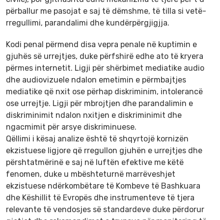
përballur me pasojat e saj të dëmshme, të tilla si vetë-
rregullimi, parandalimi dhe kundërpërgjigjja.
Kodi penal përmend disa vepra penale në kuptimin e
gjuhës së urrejtjes, duke përfshirë edhe ato të kryera
përmes internetit. Ligji për shërbimet mediatike audio
dhe audiovizuele ndalon emetimin e përmbajtjes
mediatike që nxit ose përhap diskriminim, intolerancë
ose urrejtje. Ligji për mbrojtjen dhe parandalimin e
diskriminimit ndalon nxitjen e diskriminimit dhe
ngacmimit për arsye diskriminuese.
Qëllimi i kësaj analize është të shqyrtojë kornizën
ekzistuese ligjore që rregullon gjuhën e urrejtjes dhe
përshtatmërinë e saj në luftën efektive me këtë
fenomen, duke u mbështeturnë marrëveshjet
ekzistuese ndërkombëtare të Kombeve të Bashkuara
dhe Këshillit të Evropës dhe instrumenteve të tjera
relevante të vendosjes së standardeve duke përdorur