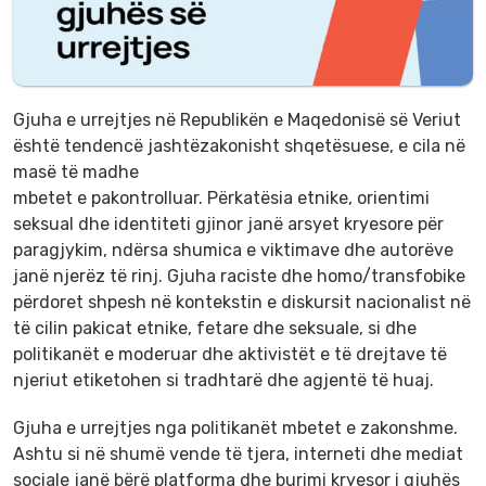
Gjuha e urrejtjes në Republikën e Maqedonisë së Veriut
është tendencë jashtëzakonisht shqetësuese, e cila në
masë të madhe
mbetet e pakontrolluar. Përkatësia etnike, orientimi
seksual dhe identiteti gjinor janë arsyet kryesore për
paragjykim, ndërsa shumica e viktimave dhe autorëve
janë njerëz të rinj. Gjuha raciste dhe homo/transfobike
përdoret shpesh në kontekstin e diskursit nacionalist në
të cilin pakicat etnike, fetare dhe seksuale, si dhe
politikanët e moderuar dhe aktivistët e të drejtave të
njeriut etiketohen si tradhtarë dhe agjentë të huaj.
Gjuha e urrejtjes nga politikanët mbetet e zakonshme.
Ashtu si në shumë vende të tjera, interneti dhe mediat
sociale janë bërë platforma dhe burimi kryesor i gjuhës