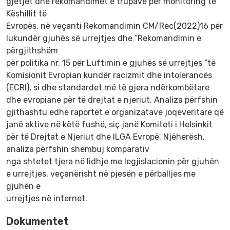
gjetjet dhe rekomandimet e trupave për monitoring të
Këshillit të
Evropës, në veçanti Rekomandimin CM/Rec(2022)16 për
lukundër gjuhës së urrejtjes dhe “Rekomandimin e
përgjithshëm
për politika nr. 15 për Luftimin e gjuhës së urrejtjes ”të
Komisionit Evropian kundër racizmit dhe intolerancës
(ECRI), si dhe standardet më të gjera ndërkombëtare
dhe evropiane për të drejtat e njeriut. Analiza përfshin
gjithashtu edhe raportet e organizatave joqeveritare që
janë aktive në këtë fushë, siç janë Komiteti i Helsinkit
për të Drejtat e Njeriut dhe ILGA Evropë. Njëherësh,
analiza përfshin shembuj komparativ
nga shtetet tjera në lidhje me legjislacionin për gjuhën
e urrejtjes, veçanërisht në pjesën e përballjes me
gjuhën e
urrejtjes në internet.
Dokumentet