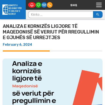
Main Navigation
Skip to content
Kërko për:
ANALIZA E KORNIZËS LIGJORE TË
MAQEDONISË SË VERIUT PËR RREGULLIMIN
E GJUHËS SË URREJTJES
February 6, 2024