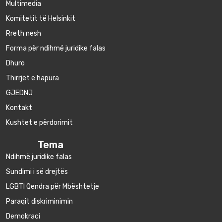
Multimedia
Komitetit të Helsinkit
Rreth nesh
Forma për ndihmë juridike falas
Dhuro
Thirrjet e hapura
GJEDNJ
Kontakt
Kushtet e përdorimit
Tema
Ndihmë juridike falas
Sundimi i së drejtës
LGBTI Qendra për Mbështetje
Paraqit diskriminimin
Demokraci