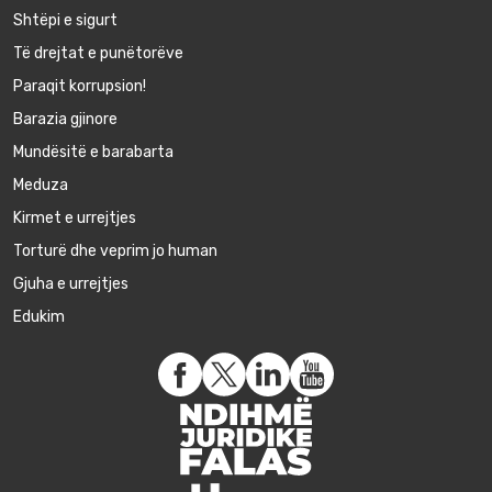
Shtëpi e sigurt
Të drejtat e punëtorëve
Paraqit korrupsion!
Barazia gjinore
Mundësitë e barabarta
Meduza
Kirmet e urrejtjes
Torturë dhe veprim jo human
Gjuha e urrejtjes
Edukim