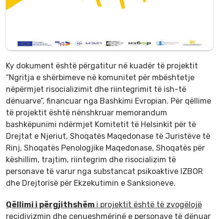
Ky dokument është përgatitur në kuadër të projektit
“Ngritja e shërbimeve në komunitet për mbështetje
nëpërmjet risocializimit dhe riintegrimit të ish-të
dënuarve”, financuar nga Bashkimi Evropian. Për qëllime
të projektit është nënshkruar memorandum
bashkëpunimi ndërmjet Komitetit të Helsinkit për të
Drejtat e Njeriut, Shoqatës Maqedonase të Juristëve të
Rinj, Shoqatës Penologjike Maqedonase, Shoqatës për
këshillim, trajtim, riintegrim dhe risocializim të
personave të varur nga substancat psikoaktive IZBOR
dhe Drejtorisë për Ekzekutimin e Sanksioneve.
Qëllimi i përgjithshëm
i projektit është të zvogëlojë
recidivizmin dhe cenueshmërinë e personave të dënuar