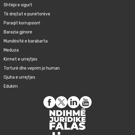
Shtëpi e sigurt
Të drejtat e punëtorëve
Paraqit korrupsion!
Barazia gjinore
Mundësitë e barabarta
Meduza
Kirmet e urrejtjes
Torturë dhe veprim jo human
Gjuha e urrejtjes
Edukim