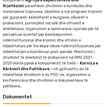
Komponenti
Ngritja e Kapaciteteve dhe
Rrjetëzimi
parashikon zhvillimin e kurrikulës dhe
materialeve trajnuese, zbatimin e një programi trajnimi
për gjyqtarët, këshilltarët e burgjeve, oficerët e
probacionit, punonjësit socialë dhe ofruesit e
shërbimeve, organizimin e seminareve rajonale për të
përcaktuar kushtet për bashkëpunimin
ndërinstitucional dhe krijimin dhe ofrimin e
mbështetjes për tre ekipe lokale ndërinstitucionale për
mbështetjen e koordinuar post-penale. Monitorimi i
zhvillimit të shërbimit të probacionit në RMV 2021 –
2025 është pjesë e komponentit të tretë –
Korniza e
Kërkimit dhe Politikave
, i cili gjithashtu do të
mbështesë zhvillimin e dy
PSO
-ve, organizimin e
konferencave dhe zhvillimin e dokumenteve të
politikave..
Dokumentet