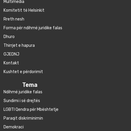
Multimedia
Komitetit të Helsinkit
Rreth nesh
Forma për ndihmë juridike falas
Dhuro
Thirrjet e hapura
GJEDNJ
Kontakt
Kushtet e përdorimit
Tema
Ndihmë juridike falas
Sundimi i së drejtës
LGBTI Qendra për Mbështetje
Paraqit diskriminimin
Demokraci