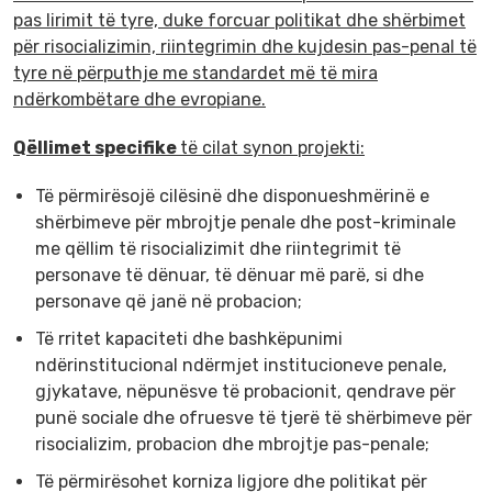
pas lirimit të tyre, duke forcuar politikat dhe shërbimet
për risocializimin, riintegrimin dhe kujdesin pas-penal të
tyre në përputhje me standardet më të mira
ndërkombëtare dhe evropiane.
Qëllimet specifike
të cilat synon projekti:
Të përmirësojë cilësinë dhe disponueshmërinë e
shërbimeve për mbrojtje penale dhe post-kriminale
me qëllim të risocializimit dhe riintegrimit të
personave të dënuar, të dënuar më parë, si dhe
personave që janë në probacion;
Të rritet kapaciteti dhe bashkëpunimi
ndërinstitucional ndërmjet institucioneve penale,
gjykatave, nëpunësve të probacionit, qendrave për
punë sociale dhe ofruesve të tjerë të shërbimeve për
risocializim, probacion dhe mbrojtje pas-penale;
Të përmirësohet korniza ligjore dhe politikat për