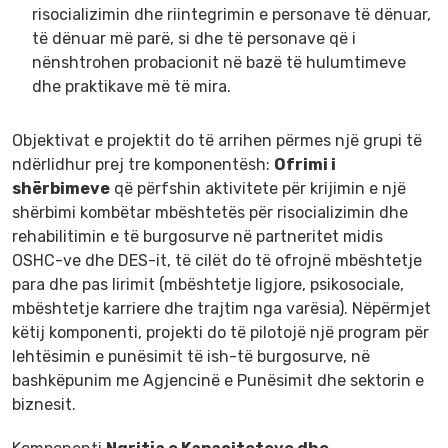
risocializimin dhe riintegrimin e personave të dënuar,
të dënuar më parë, si dhe të personave që i
nënshtrohen probacionit në bazë të hulumtimeve
dhe praktikave më të mira.
Objektivat e projektit do të arrihen përmes një grupi të
ndërlidhur prej tre komponentësh:
Ofrimi i
shërbimeve
që përfshin aktivitete për krijimin e një
shërbimi kombëtar mbështetës për risocializimin dhe
rehabilitimin e të burgosurve në partneritet midis
OSHC-ve dhe DES-it, të cilët do të ofrojnë mbështetje
para dhe pas lirimit (mbështetje ligjore, psikosociale,
mbështetje karriere dhe trajtim nga varësia). Nëpërmjet
këtij komponenti, projekti do të pilotojë një program për
lehtësimin e punësimit të ish-të burgosurve, në
bashkëpunim me Agjencinë e Punësimit dhe sektorin e
biznesit.