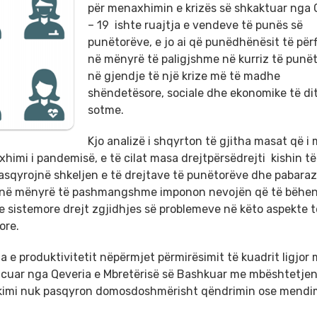
për menaxhimin e krizës së shkaktuar nga
– 19 ishte ruajtja e vendeve të punës së
punëtorëve, e jo ai që punëdhënësit të përf
në mënyrë të paligjshme në kurriz të punë
në gjendje të një krize më të madhe
shëndetësore, sociale dhe ekonomike të di
sotme.
Kjo analizë i shqyrton të gjitha masat që i 
axhimi i pandemisë, e të cilat masa drejtpërsëdrejti kishin t
asqyrojnë shkeljen e të drejtave të punëtorëve dhe pabaraz
, që në mënyrë të pashmangshme imponon nevojën që të bëhe
e sistemore drejt zgjidhjes së problemeve në këto aspekte t
ore.
a e produktivitetit nëpërmjet përmirësimit të kuadrit ligjor 
ncuar nga Qeveria e Mbretërisë së Bashkuar me mbështetjen
likimi nuk pasqyron domosdoshmërisht qëndrimin ose mendi