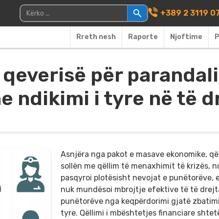
Main Navigati
Kërko për:
+389 2 3119 0
Rreth nesh
Raporte
Njoftime
P
qeverisë për parandal
e ndikimi i tyre në të 
Asnjëra nga pakot e masave ekonomike, që
sollën me qëllim të menaxhimit të krizës, nu
pasqyroi plotësisht nevojat e punëtorëve, 
nuk mundësoi mbrojtje efektive të të drejt
punëtorëve nga keqpërdorimi gjatë zbatimi
tyre. Qëllimi i mbështetjes financiare shtet