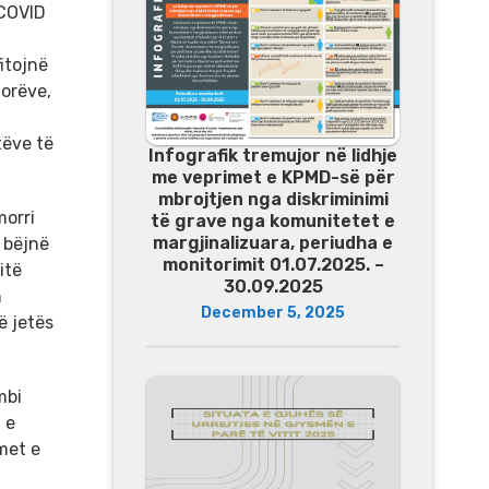
 COVID
itojnë
torëve,
tëve të
Infografik tremujor në lidhje
me veprimet e KPMD-së për
mbrojtjen nga diskriminimi
morri
të grave nga komunitetet e
margjinalizuara, periudha e
ë bëjnë
monitorimit 01.07.2025. –
itë
30.09.2025
n
December 5, 2025
ë jetës
mbi
 e
met e