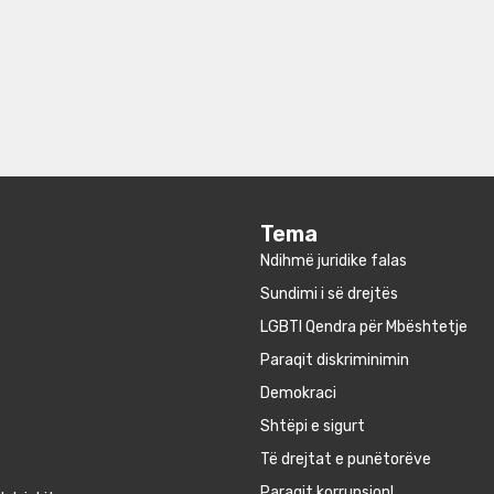
Tema
Ndihmë juridike falas
Sundimi i së drejtës
LGBTI Qendra për Mbështetje
Paraqit diskriminimin
Demokraci
Shtëpi e sigurt
Të drejtat e punëtorëve
Paraqit korrupsion!