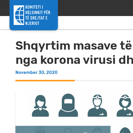
Skip to content
Shqyrtim masave të 
nga korona virusi dh
November 30, 2020