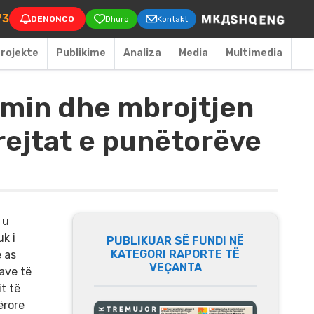
on
73
DENONCO
Dhuro
Kontakt
rojekte
Publikime
Аnaliza
Media
Multimedia
imin dhe mbrojtjen
drejtat e punëtorëve
 u
k i
PUBLIKUAR SË FUNDI NË
KATEGORI RAPORTE TË
e as
VEÇANTA
ave të
t të
ërore