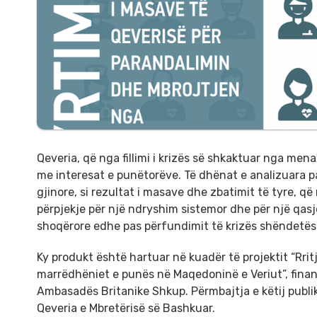
Qeveria, që nga fillimi i krizës së shkaktuar nga men
me interesat e punëtorëve. Të dhënat e analizuara p
gjinore, si rezultat i masave dhe zbatimit të tyre
përpjekje për një ndryshim sistemor dhe për një qasj
shoqërore edhe pas përfundimit të krizës shëndetës
Ky produkt është hartuar në kuadër të projektit “Rritj
marrëdhëniet e punës në Maqedoninë e Veriut”, fina
Ambasadës Britanike Shkup. Përmbajtja e këtij pub
Qeveria e Mbretërisë së Bashkuar.