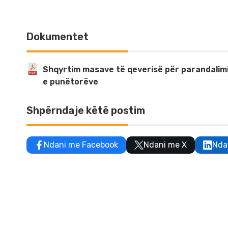
Dokumentet
Shqyrtim masave të qeverisë për parandalimin
e punëtorëve
Shpërndaje këtë postim
Ndani me Facebook
Ndani me X
Nda