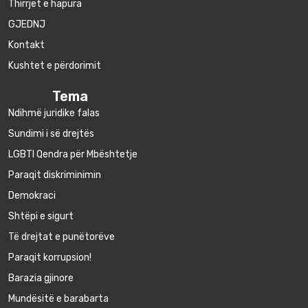
Thirrjet e hapura
GJEDNJ
Kontakt
Kushtet e përdorimit
Tema
Ndihmë juridike falas
Sundimi i së drejtës
LGBTI Qendra për Mbështetje
Paraqit diskriminimin
Demokraci
Shtëpi e sigurt
Të drejtat e punëtorëve
Paraqit korrupsion!
Barazia gjinore
Mundësitë e barabarta