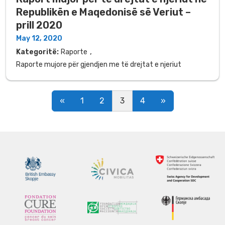
Republikën e Maqedonisë së Veriut –
prill 2020
May 12, 2020
,
Kategoritë:
Raporte
Raporte mujore për gjendjen me të drejtat e njeriut
Posts navigation
«
1
2
3
4
»