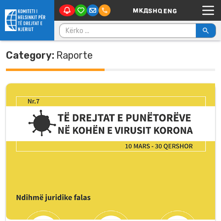
Main Navigation
Skip to content
Kërko për:
Category:
Raporte