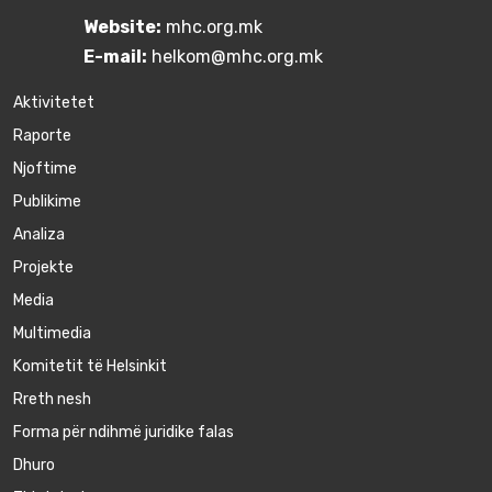
Website:
mhc.org.mk
E-mail:
helkom@mhc.org.mk
Aktivitetet
Raporte
Njoftime
Publikime
Аnaliza
Projekte
Media
Multimedia
Komitetit të Helsinkit
Rreth nesh
Forma për ndihmë juridike falas
Dhuro