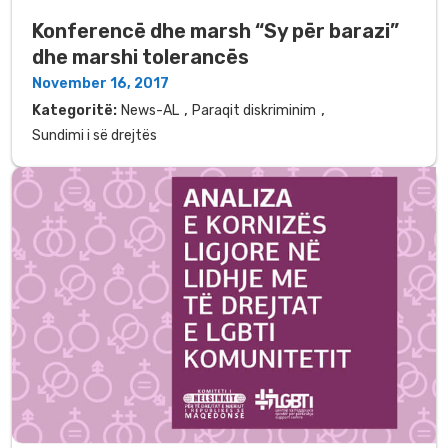
Konferencë dhe marsh “Sy për barazi”
dhe marshi tolerancës
November 16, 2017
,
,
Kategoritë:
News-AL
Paraqit diskriminim
Sundimi i së drejtës