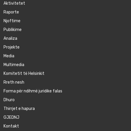
Aktivitetet
Raporte
Njoftime
Publikime
Аnaliza
Projekte
Media
Multimedia
Komitetit të Helsinkit
Rreth nesh
Forma për ndihmë juridike falas
Dhuro
Thirrjet e hapura
GJEDNJ
Kontakt