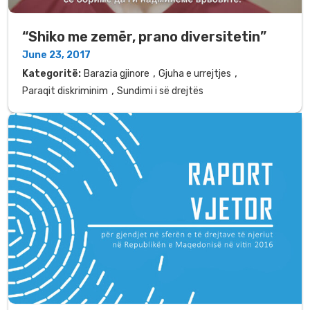
“Shiko me zemër, prano diversitetin”
June 23, 2017
,
,
Kategoritë:
Barazia gjinore
Gjuha e urrejtjes
,
Paraqit diskriminim
Sundimi i së drejtës