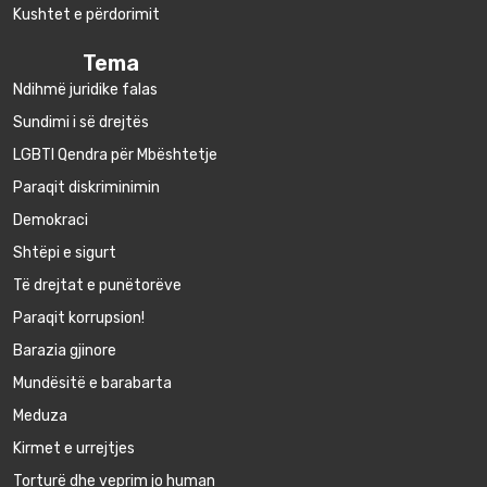
Kushtet e përdorimit
Tema
Ndihmë juridike falas
Sundimi i së drejtës
LGBTI Qendra për Mbështetje
Paraqit diskriminimin
Demokraci
Shtëpi e sigurt
Të drejtat e punëtorëve
Paraqit korrupsion!
Barazia gjinore
Mundësitë e barabarta
Meduza
Kirmet e urrejtjes
Torturë dhe veprim jo human