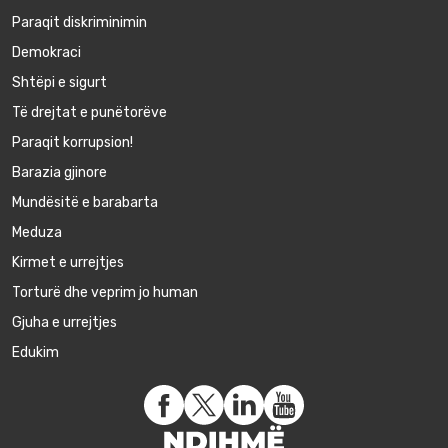
Paraqit diskriminimin
Demokraci
Shtëpi e sigurt
Të drejtat e punëtorëve
Paraqit korrupsion!
Barazia gjinore
Mundësitë e barabarta
Meduza
Kirmet e urrejtjes
Torturë dhe veprim jo human
Gjuha e urrejtjes
Edukim