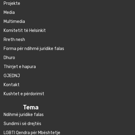
Projekte
Media
Multimedia
Komitetit të Helsinkit
Rreth nesh
Forma për ndihmë juridike falas
Dhuro
Thirrjet e hapura
GJEDNJ
Kontakt
Kushtet e përdorimit
Tema
Ndihmë juridike falas
Sundimi i së drejtës
LGBTI Qendra për Mbështetje