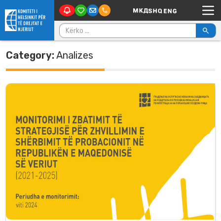
Main Navigation
Skip to content
Kërko për:
Category:
Analizes