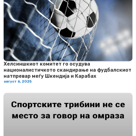
Хелсиншкиот комитет го осудува
националистичкото скандирање на фудбалскиот
натпревар меѓу Шкендија и Карабах
август 6, 2025