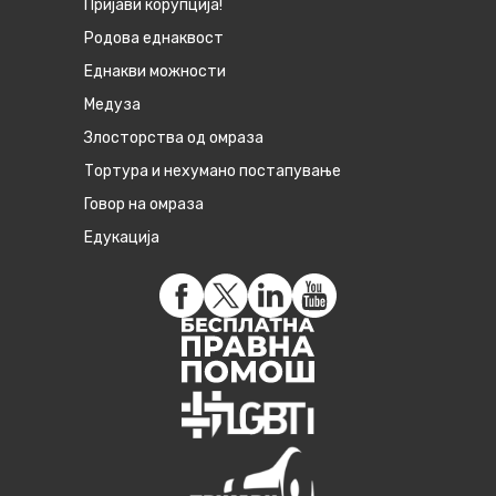
Пријави корупција!
Родова еднаквост
Eднакви можности
Медуза
Злосторства од омраза
Тортура и нехумано постапување
Говор на омраза
Едукација