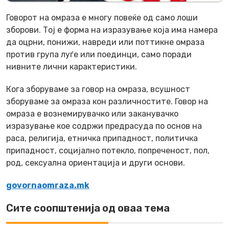
Говорот на омраза е многу повеќе од само лоши
зборови. Тој е форма на изразување која има намера
да оцрни, понижи, навреди или поттикне омраза
против група луѓе или поединци, само поради
нивните лични карактеристики.
Кога зборуваме за говор на омраза, всушност
зборуваме за омраза кон различностите. Говор на
омраза е вознемирувачко или заканувачко
изразување кое содржи предрасуда по основ на
раса, религија, етничка припадност, политичка
припадност, социјално потекло, попреченост, пол,
род, сексуална ориентација и други основи.
govornaomraza.mk
Сите соопштенија од оваа тема