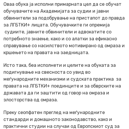
Оваа обука ја исполни примарната цел да се обучат
обучувачите на Академијата за судии и јавни
обвинители за подобрување на пристапот до правда
за ЛГБТКИ+ лицата. Обучувачките ги опремија
судиите, јавните обвинители и адвокатите со
потребното знаење, како и со алатки за ефикасно
справување со насилството мотивирано од омраза и
кршењето на правата на заедницата.
Исто така, беа исполнети и целите на обуката за
подигнување на свесноста со увид во
меѓународните механизми и судската практика за
правата на ЛГБТКИ+ поединците и за обврските на
државата да ги заштити од говор на омраза и
злосторства од омраза.
Преку сеопфатен преглед на меѓународните
стандарди и домашното законодавство, како и
практични студии на случаи од Европскиот суд за