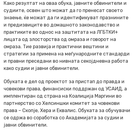
Како резултат на оваа обука, јавните обвинители и
судиите, освен што можат да го пренесат своето
знаење, ќе можат да ги идентификуват празнините
и предизвиците во домашното законодавство и
практиките во однос на заштитата на ЛГБТКИ+
лицата од злосторства од омраза и говорот на
омраза. Тие развија и практични вештини и
стратегии за примена на меѓународните стандарди
и правни преседани во нивната секојдневна работа
како судии и јавни обвинители.
Обуката е дел од проектот за пристап до правда и
човекови права, финансиски поддржан од УСАИД, а
имплентиран од страна на Коалиција Маргини во
партнерство со Хелсиншки комитет за човекови
права – Скопје, Хера и Еквалис. Обуката за обучувачи
се одржа во соработка со Академијата за судии и
јавни обвинители.