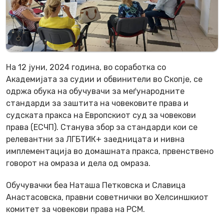
На 12 јуни, 2024 година, во соработка со
Академијата за судии и обвинители во Скопје, се
одржа обука на обучувачи за меѓународните
стандарди за заштита на човековите права и
судската пракса на Европскиот суд за човекови
права (ЕСЧП). Станува збор за стандарди кои се
релевантни за ЛГБТИК+ заедницата и нивна
имплементација во домашната пракса, првенствено
говорот на омраза и дела од омраза.
Обучувачки беа Наташа Петковска и Славица
Анастасовска, правни советнички во Хелсиншкиот
комитет за човекови права на РСМ.