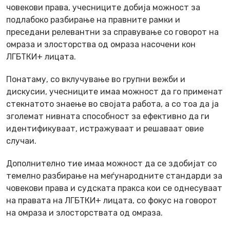
човекови права, учесниците добија можност за
подлабоко разбирање на правните рамки и
преседани релевантни за справување со говорот на
омраза и злосторства од омраза насочени кон
ЛГБТКИ+ лицата.
Понатаму, со вклучување во групни вежби и
дискусии, учесниците имаа можност да го применат
стекнатото знаење во својата работа, а со тоа да ја
зголемат нивната способност за ефективно да ги
идентификуваат, истражуваат и решаваат овие
случаи.
Дополнително тие имаа можност да се здобијат со
темелно разбирање на меѓународните стандарди за
човекови права и судската пракса кои се однесуваат
на правата на ЛГБТКИ+ лицата, со фокус на говорот
на омраза и злосторствата од омраза.