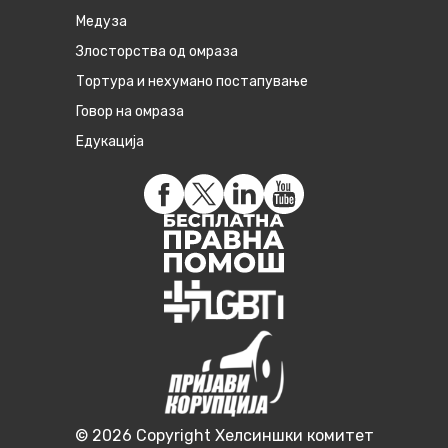
Медуза
Злосторства од омраза
Тортура и нехумано постапување
Говор на омраза
Едукација
© 2026 Copyright Хелсиншки комитет