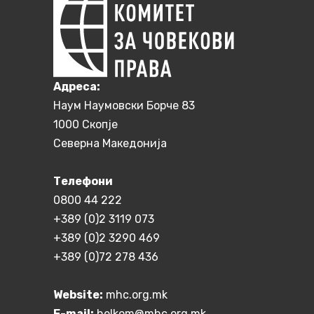
Aдреса:
Наум Наумовски Борче 83
1000 Скопје
Северна Македонија
Телефони
0800 44 222
+389 (0)2 3119 073
+389 (0)2 3290 469
+389 (0)72 278 436
Website:
mhc.org.mk
E-mail:
helkom@mhc.org.mk