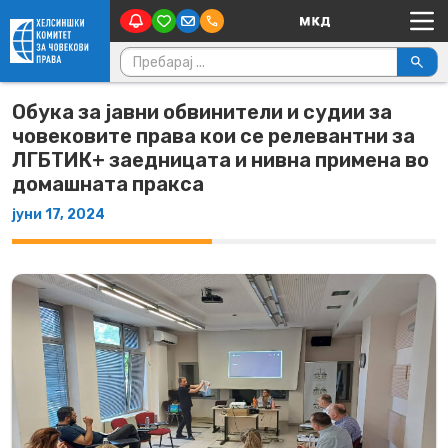
Main Navigation
Skip to content
Пребарувај за:
Обука за јавни обвинители и судии за
човековите права кои се релевантни за
ЛГБТИК+ заедницата и нивна примена во
домашната пракса
јуни 17, 2024