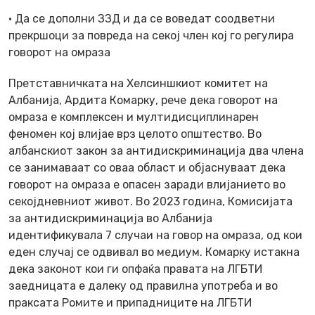
· Да се дополни ЗЗД и да се воведат соодветни
прекршоци за повреда на секој член кој го регулира
говорот на омраза
Претставничката на Хелсиншкиот комитет на
Албанија, Ардита Комарку, рече дека говорот на
омраза е комплексен и мултидисциплинарен
феномен кој влијае врз целото општество. Во
албанскиот закон за антидискриминација два члена
се занимаваат со оваа област и објаснуваат дека
говорот на омраза е опасен заради влијанието во
секојдневниот живот. Во 2023 година, Комисијата
за антидискриминација во Албанија
идентификувала 7 случаи на говор на омраза, од кои
еден случај се одвивал во медиум. Комарку истакна
дека законот кои ги опфаќа правата на ЛГБТИ
заедницата е далеку од правилна употреба и во
праксата Ромите и припадниците на ЛГБТИ