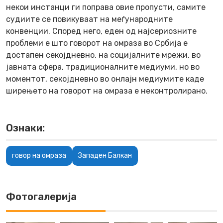
некои инстанци ги поправа овие пропусти, самите
судиите се повикуваат на меѓународните
конвенции. Според него, еден од најсериозните
проблеми е што говорот на омраза во Србија е
достапен секојдневно, на социјалните мрежи, во
јавната сфера, традиционалните медиуми, но во
моментот, секојдневно во онлајн медиумите каде
ширењето на говорот на омраза е неконтролирано.
Ознаки:
говор на омраза
Западен Балкан
Фотогалерија