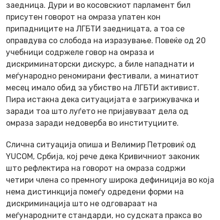
заедница. Дури и во косовскиот парламент бил
присутен говорот на омраза упатен кон
припадниците на ЛГБТИ заедницата, а тоа се
оправдува со слобода на изразување. Повеќе од 20
учебници содржеле говор на омраза и
дискриминаторски дискурс, а биле нападнати и
меѓународно реномирани фестивали, а минатиот
месец имало обид за убиство на ЛГБТИ активист.
Пира истакна дека ситуацијата е загрижувачка и
заради тоа што луѓето не пријавуваат дела од
омраза заради недоверба во институциите.
Слична ситуација опиша и Велимир Петровиќ од
YUCOM, Србија, кој рече дека Кривичниот законик
што рефлектира на говорот на омраза содржи
четири члена со премногу широка дефиниција во која
нема дистинкција помеѓу одредени форми на
дискриминација што не одговараат на
меѓународните стандарди, но судската пракса во