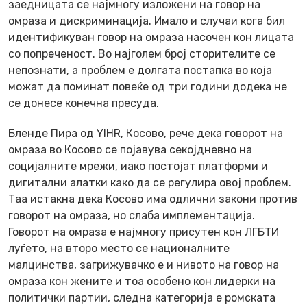
заедницата се најмногу изложени на говор на
омраза и дискриминација. Имало и случаи кога бил
идентификуван говор на омраза насочен кон лицата
со попреченост. Во најголем број сторителите се
непознати, а проблем е долгата постапка во која
можат да поминат повеќе од три години додека не
се донесе конечна пресуда.
Бленде Пира од YIHR, Косово, рече дека говорот на
омраза во Косово се појавува секојдневно на
социјалните мрежи, иако постојат платформи и
дигитални алатки како да се регулира овој проблем.
Таа истакна дека Косово има одлични закони против
говорот на омраза, но слаба имплементација.
Говорот на омраза е најмногу присутен кон ЛГБТИ
луѓето, на второ место се националните
малцинства, загрижувачко е и нивото на говор на
омраза кон жените и тоа особено кон лидерки на
политички партии, следна категорија е ромската