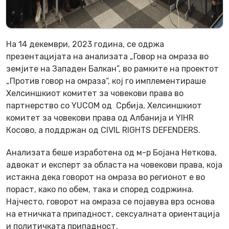
На 14 декември, 2023 година, се одржа
презентацијата на анализата „Говор на омраза во
земјите на Западен Балкан”, во рамките на проектот
„Против говор на омраза“, кој го имплементираше
Хелсиншкиот комитет за човекови права во
партнерство со YUCOM од Србија, Хелсиншкиот
комитет за човекови права од Албанија и YIHR
Косово, а поддржан од CIVIL RIGHTS DEFENDERS.
Анализата беше изработена од м-р Бојана Неткова,
адвокат и експерт за областа на човекови права, која
истакна дека говорот на омраза во регионот е во
пораст, како по обем, така и според содржина.
Најчесто, говорот на омраза се појавува врз основа
на етничката припадност, сексуалната ориентација
и политичката припадност.