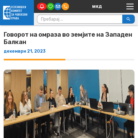
Main Navigation
Skip to content
Пребарувај за:
Говорот на омраза во земјите на Западен
Балкан
декември 21, 2023