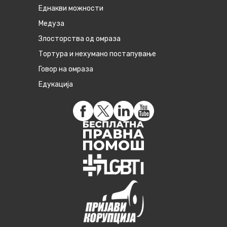
Eднакви можности
Медуза
Злосторства од омраза
Тортура и нехумано постапување
Говор на омраза
Едукација