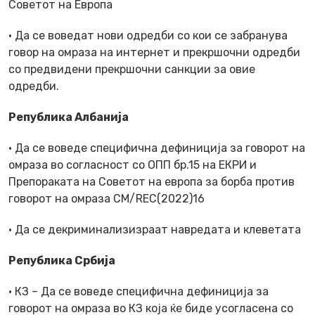
Советот на Европа
· Да се воведат нови одредби со кои се забранува
говор на омраза на интернет и прекршочни одредби
со предвидени прекршочни санкции за овие
одредби.
Република Албанија
· Да се воведе специфична дефиниција за говорот на
омраза во согласност со ОПП бр.15 на ЕКРИ и
Препораката на Советот на европа за борба против
говорот на омраза CM/REC(2022)16
· Да се декриминализизраат навредата и клеветата
Република Србија
· КЗ – Да се воведе специфична дефиниција за
говорот на омраза во КЗ која ќе биде усогласена со