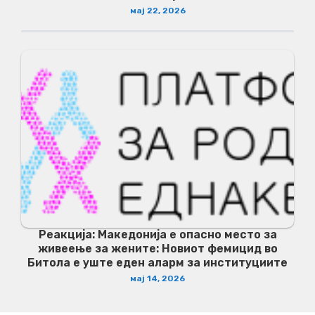
мај 22, 2026
Реакција: Македонија е опасно место за
живеење за жените: Новиот фемицид во
Битола е уште еден аларм за институциите
мај 14, 2026