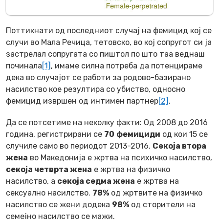
Поттикнати од последниот случај на фемицид кој се
случи во Мала Речица, тетовско, во кој сопругот си ја
застрелал сопругата со пиштол по што таа веднаш
починала
[1]
, имаме силна потреба да потенцираме
дека во случајот се работи за родово-базирано
насилство кое резултира со убиство, односно
фемицид извршен од интимен партнер
[2]
.
Да се потсетиме на неколку факти: Од 2008 до 2016
година, регистрирани се
70
фемициди
од кои 15 се
случиле само во периодот 2013-2016.
Секоја втора
жена
во Македонија е жртва на психичко насилство,
секоја четврта жена
е жртва на физичко
насилство, а
секоја седма жена
е жртва на
сексуално насилство.
78%
од жртвите на физичко
насилство се жени додека
98%
од сторители на
семејно насилство се мажи.