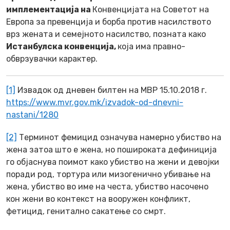
имплементација на
Конвенцијата на Советот на
Европа за превенција и борба против насилството
врз жената и семејното насилство, позната како
Истанбулска конвенција,
која има правно-
обврзувачки карактер.
[1]
Извадок од дневен билтен на МВР 15.10.2018 г.
https://www.mvr.gov.mk/izvadok-od-dnevni-
nastani/1280
[2]
Терминот фемицид означува намерно убиство на
жена затоа што е жена, но пошироката дефиниција
го објаснува поимот како убиство на жени и девојки
поради род, тортура или мизогенично убивање на
жена, убиство во име на честа, убиство насочено
кон жени во контекст на вооружен конфликт,
фетицид, генитално сакатење со смрт.