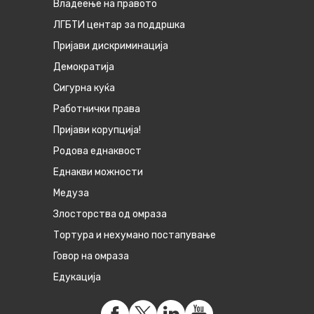
Владеење на правото
ЛГБТИ центар за поддршка
Пријави дискриминација
Демократија
Сигурна куќа
Работнички права
Пријави корупција!
Родова еднаквост
Eднакви можности
Медуза
Злосторства од омраза
Тортура и нехумано постапување
Говор на омраза
Едукација