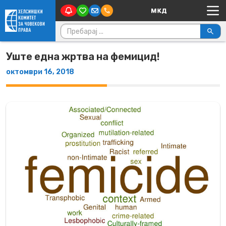
Main Navigation
Skip to content
Пребарувај за:
Уште една жртва на фемицид!
октомври 16, 2018