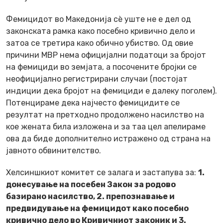
Фемицидот во Македонија сè уште не е дел од
законската рамка како посебно кривично дело и
затоа се третира како обично убиство. Од овие
причини МВР нема официјални податоци за бројот
на фемициди во земјата, а посочените бројки се
неофицијално регистрирани случаи (постојат
индиции дека бројот на фемициди е далеку поголем).
Потенцираме дека најчесто фемицидите се
резултат на претходно продолжено насилство на
кое жената била изложена и за таа цел апелираме
ова да биде дополнително истражено од страна на
јавното обвинителство.
Хелсиншкиот комитет се залага и застапува за:
1.
донесување на посебен Закон за родово
базирано насилство, 2. препознавање и
предвидување на фемицидот како посебно
кривично дело во Кривичниот законик и 3.