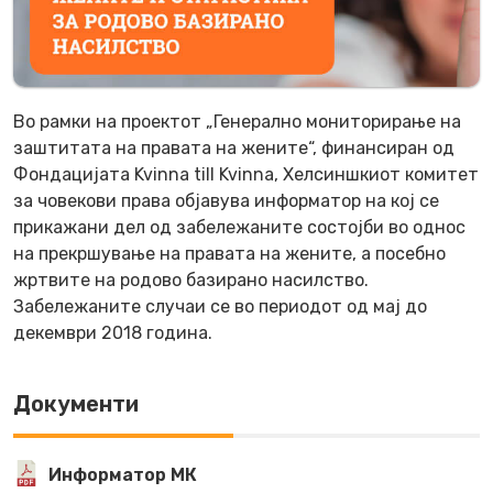
Bo рамки на проектот „Генерално мониторирање на
заштитата на правата на жените“, финансиран од
Фондацијата Kvinna till Kvinna, Хелсиншкиот комитет
за човекови права објавува информатор на кој се
прикажани дел од забележаните состојби во однос
на прекршување на правата на жените, а посебно
жртвите на родово базирано насилство.
Забележаните случаи се во периодот од мај до
декември 2018 година.
Документи
Информатор МК