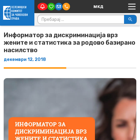
Main Navigation
Skip to content
Пребарувај за:
Информатор за дискриминација врз
жените и статистика за родово базирано
насилство
декември 12, 2018