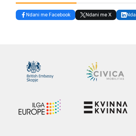
Ndani me Facebook
Ndani me X
Nda