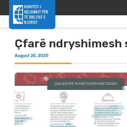
Skip to content
Çfarë ndryshimesh sj
August 25, 2020