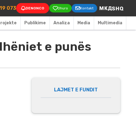
on
119 073
DENONCO
Dhuro
Kontakt
rojekte
Publikime
Аnaliza
Media
Multimedia
ëdhëniet e punës
LAJMET E FUNDIT