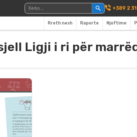
Main Navigati
Kërko për:
+389 2 3
Rreth nesh
Raporte
Njoftime
P
ell Ligji i ri për marr