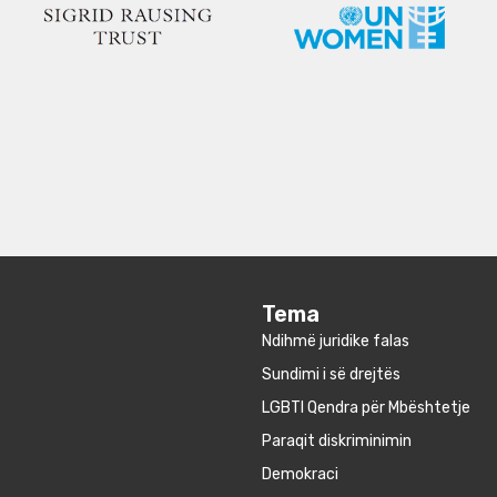
Tema
Ndihmë juridike falas
Sundimi i së drejtës
LGBTI Qendra për Mbështetje
Paraqit diskriminimin
Demokraci