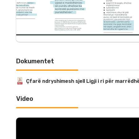
Dokumentet
Çfarë ndryshimesh sjell Ligji i ri për marrëd
Video