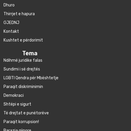
Dhuro
Thirrjet e hapura
GJEDNJ
Kontakt
Kushtet e përdorimit
Tema
Ndihmë juridike falas
Sundimi i së drejtës
LGBTI Qendra për Mbështetje
Paraqit diskriminimin
Demokraci
Shtëpi e sigurt
Të drejtat e punëtorëve
Paraqit korrupsion!
Barazia gjinore