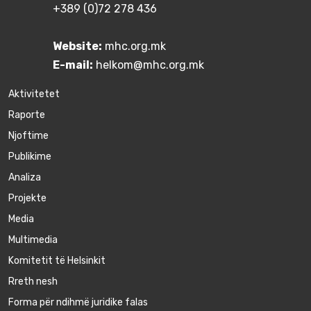
+389 (0)72 278 436
Website:
mhc.org.mk
E-mail:
helkom@mhc.org.mk
Aktivitetet
Raporte
Njoftime
Publikime
Аnaliza
Projekte
Media
Multimedia
Komitetit të Helsinkit
Rreth nesh
Forma për ndihmë juridike falas