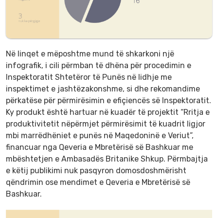
Në linqet e mëposhtme mund të shkarkoni një
infografik, i cili përmban të dhëna për procedimin e
Inspektoratit Shtetëror të Punës në lidhje me
inspektimet e jashtëzakonshme, si dhe rekomandime
përkatëse për përmirësimin e efiçiencës së Inspektoratit.
Ky produkt është hartuar në kuadër të projektit “Rritja e
produktivitetit nëpërmjet përmirësimit të kuadrit ligjor
mbi marrëdhëniet e punës në Maqedoninë e Veriut”,
financuar nga Qeveria e Mbretërisë së Bashkuar me
mbështetjen e Ambasadës Britanike Shkup. Përmbajtja
e këtij publikimi nuk pasqyron domosdoshmërisht
qëndrimin ose mendimet e Qeveria e Mbretërisë së
Bashkuar.