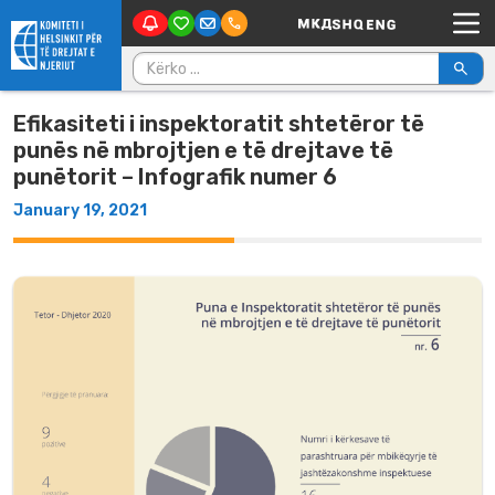
Main Navigation
Skip to content
Kërko për:
Efikasiteti i inspektoratit shtetëror të
punës në mbrojtjen e të drejtave të
punëtorit – Infografik numer 6
January 19, 2021