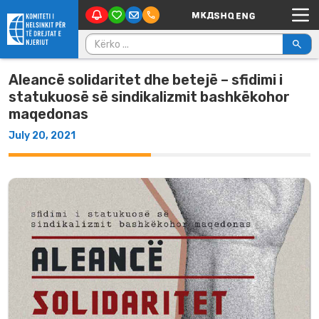
Main Navigation
Skip to content
Kërko për:
Aleancë solidaritet dhe betejë – sfidimi i
statukuosë së sindikalizmit bashkëkohor
maqedonas
July 20, 2021