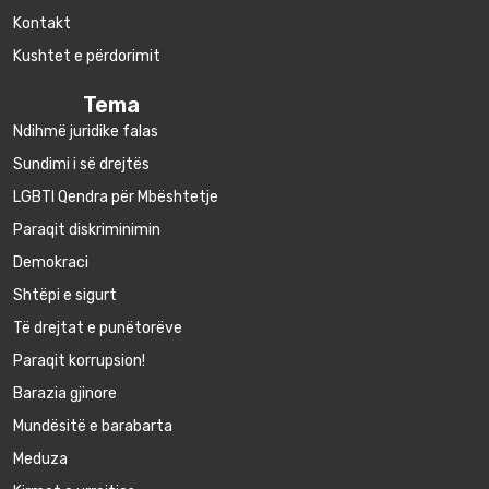
Kontakt
Kushtet e përdorimit
Tema
Ndihmë juridike falas
Sundimi i së drejtës
LGBTI Qendra për Mbështetje
Paraqit diskriminimin
Demokraci
Shtëpi e sigurt
Të drejtat e punëtorëve
Paraqit korrupsion!
Barazia gjinore
Mundësitë e barabarta
Meduza