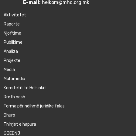
E-mail:
helkom@mhc.org.mk
Aktivitetet
Raporte
Njoftime
Publikime
Аnaliza
Projekte
Media
Multimedia
Komitetit të Helsinkit
Rreth nesh
Forma për ndihmë juridike falas
Dhuro
Thirrjet e hapura
GJEDNJ