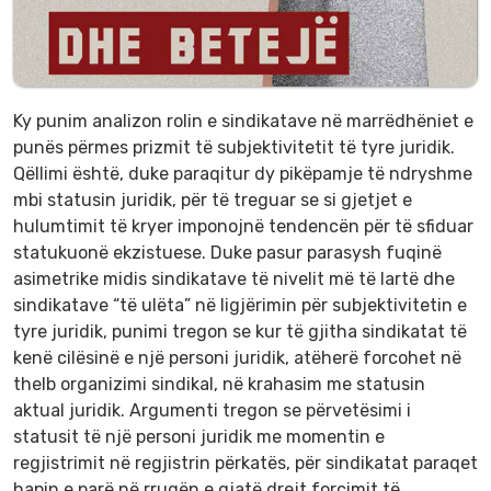
Ky punim analizon rolin e sindikatave në marrëdhëniet e
punës përmes prizmit të subjektivitetit të tyre juridik.
Qëllimi është, duke paraqitur dy pikëpamje të ndryshme
mbi statusin juridik, për të treguar se si gjetjet e
hulumtimit të kryer imponojnë tendencën për të sfiduar
statukuonë ekzistuese. Duke pasur parasysh fuqinë
asimetrike midis sindikatave të nivelit më të lartë dhe
sindikatave “të ulëta” në ligjërimin për subjektivitetin e
tyre juridik, punimi tregon se kur të gjitha sindikatat të
kenë cilësinë e një personi juridik, atëherë forcohet në
thelb organizimi sindikal, në krahasim me statusin
aktual juridik. Argumenti tregon se përvetësimi i
statusit të një personi juridik me momentin e
regjistrimit në regjistrin përkatës, për sindikatat paraqet
hapin e parë në rrugën e gjatë drejt forcimit të