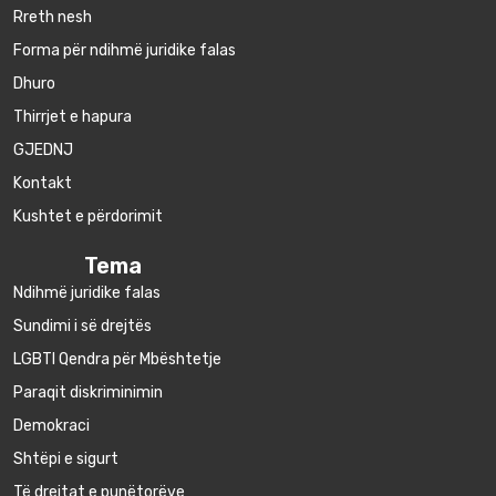
Rreth nesh
Forma për ndihmë juridike falas
Dhuro
Thirrjet e hapura
GJEDNJ
Kontakt
Kushtet e përdorimit
Tema
Ndihmë juridike falas
Sundimi i së drejtës
LGBTI Qendra për Mbështetje
Paraqit diskriminimin
Demokraci
Shtëpi e sigurt
Të drejtat e punëtorëve