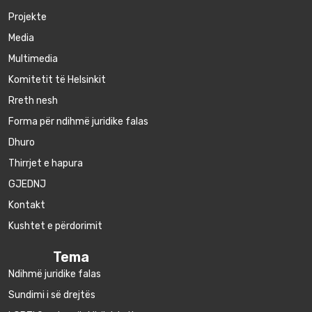
Projekte
Media
Multimedia
Komitetit të Helsinkit
Rreth nesh
Forma për ndihmë juridike falas
Dhuro
Thirrjet e hapura
GJEDNJ
Kontakt
Kushtet e përdorimit
Tema
Ndihmë juridike falas
Sundimi i së drejtës