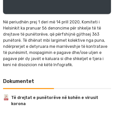
Në periudhën prej 1 deri më 14 prill 2020, Komiteti i
Helsinkit ka pranuar 56 denoncime për shkelje të të
drejtave të punëtorëve, që përfshijnë gjithsej 363
punëtorë. Të dhënat mbi largimet kolektive nga puna,
ndërprerjet e detyruara me marrëveshje të kontratave
të punësimit, mospagimin e pagave dhe/ose uljen e
pagave për dy javët e kaluara si dhe shkeljet e tjera i
keni në disozicion në këtë Infografik.
Dokumentet
Të drejtat e punëtorëve në kohën e virusit
korona