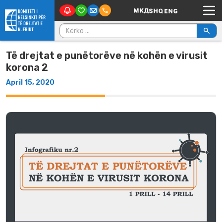
Main Navigation
Skip to content
Kërko për:
Të drejtat e punëtorëve në kohën e virusit
korona 2
April 15, 2020