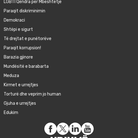
LGBTI Qendra për Mbështetje
Paraqit diskriminimin
Demokraci
Shtëpi e sigurt
Të drejtat e punëtorëve
Paraqit korrupsion!
Barazia gjinore
Mundësitë e barabarta
Meduza
Kirmet e urrejtjes
Torturë dhe veprim jo human
Gjuha e urrejtjes
Edukim