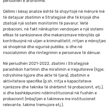
periudhën e ardhshme.
Qëllimi i kësaj analize është të shqyrtojë në mënyrë më
të detajuar zbatimin e Strategjisë dhe të krijojë dhe
zbatojë një sistem monitorimi të pavarur. Vetë
probacioni, në fakt nënkupton vendosjen e një sistemi
efikas të sanksioneve dhe mekanizmave mbrojtës që
kontribuojnë në uljen e kriminalitetit, rritjen e mbrojtjes
së shoqërisë dhe sigurisë publike, si dhe në
risocializimin dhe riintegrimin e personave të dënuar.
Në periudhën 2021-2022, zbatimi i Strategjisë
parashikon hartimin dhe miratimin e rregulloreve (ligje,
ndryshime ligjore dhe akte të tjera), zbatimin e
aktiviteteve specifike (p.sh. rritja e kapaciteteve
njerëzore dhe teknike të shërbimit të probacionit, etj.),
si dhe bashkëpunimi ndërinstitucional në fushën e
probacionit (mbajtjen e takimeve me institucionet
relevante, takime tremujore etj.).