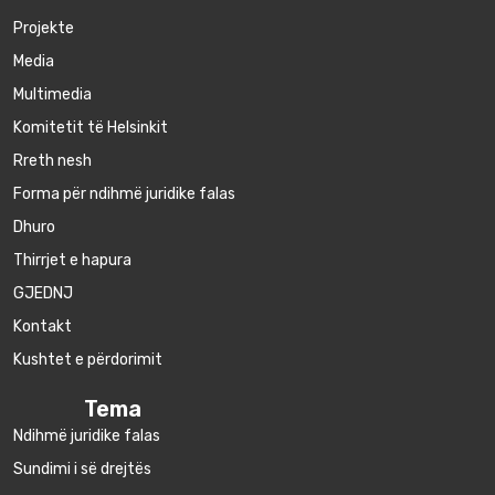
Projekte
Media
Multimedia
Komitetit të Helsinkit
Rreth nesh
Forma për ndihmë juridike falas
Dhuro
Thirrjet e hapura
GJEDNJ
Kontakt
Kushtet e përdorimit
Tema
Ndihmë juridike falas
Sundimi i së drejtës