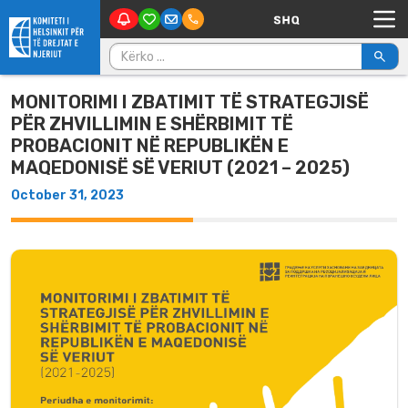
Main Navigation
Skip to content
Kërko për:
MONITORIMI I ZBATIMIT TË STRATEGJISË
PËR ZHVILLIMIN E SHËRBIMIT TË
PROBACIONIT NË REPUBLIKËN E
MAQEDONISË SË VERIUT (2021 – 2025)
October 31, 2023