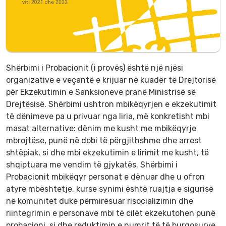
Shërbimi i Probacionit (i provës) është një njësi
organizative e veçantë e krijuar në kuadër të Drejtorisë
për Ekzekutimin e Sanksioneve pranë Ministrisë së
Drejtësisë. Shërbimi ushtron mbikëqyrjen e ekzekutimit
të dënimeve pa u privuar nga liria, më konkretisht mbi
masat alternative: dënim me kusht me mbikëqyrje
mbrojtëse, punë në dobi të përgjithshme dhe arrest
shtëpiak, si dhe mbi ekzekutimin e lirimit me kusht, të
shqiptuara me vendim të gjykatës. Shërbimi i
Probacionit mbikëqyr personat e dënuar dhe u ofron
atyre mbështetje, kurse synimi është ruajtja e sigurisë
në komunitet duke përmirësuar risocializimin dhe
riintegrimin e personave mbi të cilët ekzekutohen punë
probacioni, si dhe reduktimin e numrit të të burgosurve.