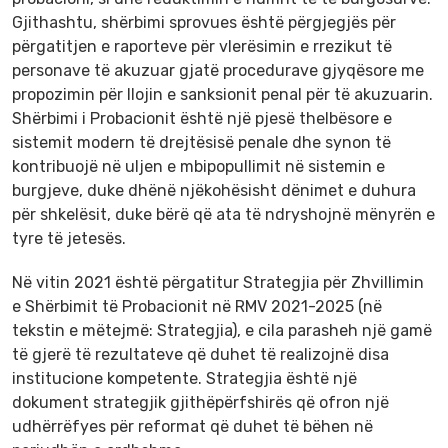
Gjithashtu, shërbimi sprovues është përgjegjës për
përgatitjen e raporteve për vlerësimin e rrezikut të
personave të akuzuar gjatë procedurave gjyqësore me
propozimin për llojin e sanksionit penal për të akuzuarin.
Shërbimi i Probacionit është një pjesë thelbësore e
sistemit modern të drejtësisë penale dhe synon të
kontribuojë në uljen e mbipopullimit në sistemin e
burgjeve, duke dhënë njëkohësisht dënimet e duhura
për shkelësit, duke bërë që ata të ndryshojnë mënyrën e
tyre të jetesës.
Në vitin 2021 është përgatitur Strategjia për Zhvillimin
e Shërbimit të Probacionit në RMV 2021-2025 (në
tekstin e mëtejmë: Strategjia), e cila parasheh një gamë
të gjerë të rezultateve që duhet të realizojnë disa
institucione kompetente. Strategjia është një
dokument strategjik gjithëpërfshirës që ofron një
udhërrëfyes për reformat që duhet të bëhen në