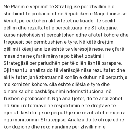
Me Planin e veprimit të Strategjisë për zhvillimin e
shërbimit të probacionit në Republikën e Maqedonisë së
Veriut, përcaktohen aktivitetet në kuadër të secilit
qëllim dhe rezultatet e përcaktuara me Strategjinë,
kurse njëkohësisht përcaktohen edhe afatet kohore dhe
treguesit për përmbushjen e tyre. Në këtë drejtim,
qëllimi i kësaj analize është të vlerësojë nëse, në çfarë
mase dhe në çfarë mënyre po bëhet zbatimi i
Strategjisë për periudhën për të cilën është paraparë.
Gjithashtu, analiza do të vlerësojë nëse rezultatet dhe
aktivitetet janë zbatuar në kohën e duhur, në përputhje
me kornizën kohore, cila është cilësia e tyre dhe
dinamika dhe bashkëpunimi ndërinstitucional në
fushën e probacionit. Nga ana tjetër, do të analizohet
ndikimi i reformave në respektimin e të drejtave të
njeriut, kështu që në përputhje me rezultatet e nxjerra
nga monitorimi i Strategjisë, Analiza do të ofrojë edhe
konkluzione dhe rekomandime për zhvillimin e