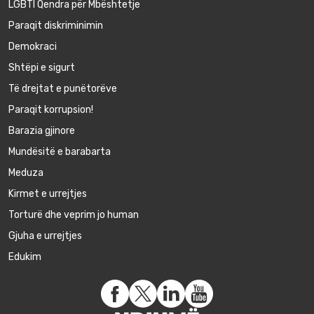
LGBTI Qendra për Mbështetje
Paraqit diskriminimin
Demokraci
Shtëpi e sigurt
Të drejtat e punëtorëve
Paraqit korrupsion!
Barazia gjinore
Mundësitë e barabarta
Meduza
Kirmet e urrejtjes
Torturë dhe veprim jo human
Gjuha e urrejtjes
Edukim