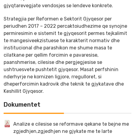
gjyqtarevegjate vendosjes se lendeve konkrete.
Strategjia per Reformen e Sektorit Gjyqesor per
periudhen 2017 – 2022 percaktoiudhezime qe synojne
permiresimin e sistemit te gjyqesorit permes tejkalimit
te mangesiveekzistuese te karakterit normativ dhe
institucional dhe parashikon me shume masa te
cilatkane per qellim forcimin e pavaresise,
paanshmerise, cilesise dhe pergjegjesise se
ushtruesvete pushtetit gjyqesor. Masat perfshinin
nderhyrje ne kornizen ligjore, rregulloret, si
dheperforcimin kadrovik dhe teknik te gjykatave dhe
Keshillit Gjyqesor.
Dokumentet
Analize e cilesise se reformave qekane te bejne me
zgjedhjen,zgjedhjen ne gjykate me te larte