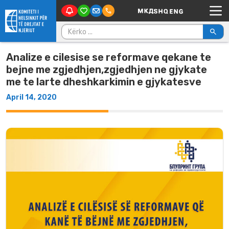
Main Navigation
Skip to content
Kërko për:
Analize e cilesise se reformave qekane te
bejne me zgjedhjen,zgjedhjen ne gjykate
me te larte dheshkarkimin e gjykatesve
April 14, 2020