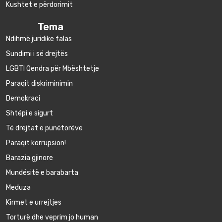
Kushtet e përdorimit
Tema
Ndihmë juridike falas
Sundimi i së drejtës
LGBTI Qendra për Mbështetje
Paraqit diskriminimin
Demokraci
Shtëpi e sigurt
Të drejtat e punëtorëve
Paraqit korrupsion!
Barazia gjinore
Mundësitë e barabarta
Meduza
Kirmet e urrejtjes
Torturë dhe veprim jo human