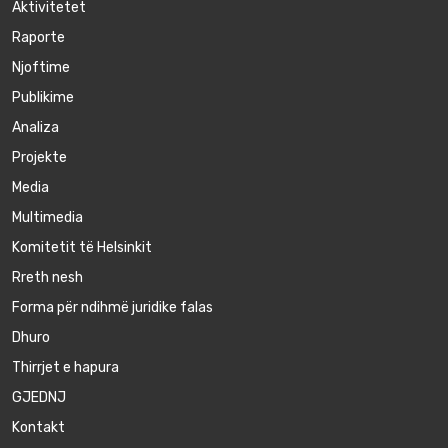
Aktivitetet
Raporte
Njoftime
Publikime
Аnaliza
Projekte
Media
Multimedia
Komitetit të Helsinkit
Rreth nesh
Forma për ndihmë juridike falas
Dhuro
Thirrjet e hapura
GJEDNJ
Kontakt