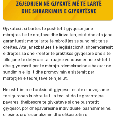
Gjykatesit si bartes te pushtetit gjyqesor jane
mbrojtesit e te drejtave dhe lirive tenjeriut dhe ata jane
garantuesit me te larte te mbrojtjes se sundimit te se
drejtes. Ata janezbatuesit e legjislacionit, shperndaresit
e drejtesise dhe kreator te praktikes gjyqesore dhe site
tille jane te detyruar ta rruajne vendosmerine e shtetit
dhe gjyqesorit per te mbrojturdemokracine e bazuar ne
sundimin e ligjit dhe promovimin e sistemit per
mbrojtjen e tedrejtave te njeriut.
Ne ushtrimin e funksionit gjyqesor eshte e nevojshme
te sigurohen kushte te tilla tecilat do te garantojne
pavaresi thelbesore te gjykatave si dhe pushtetit
gjyqesor, por dhepavaresine individuale, paanshmerine,
cilesine, profesionalizmin dhe efikasitetin e