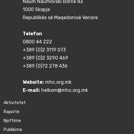
Naum Naumovski Borce 83
1000 Skopje
Republikës së Maqedonisë Veriore
Telefon
0800 44 222
+389 (0)2 3119 073
+389 (0)2 3290 469
+389 (0)72 278 436
Website:
mhc.org.mk
E-mail:
helkom@mhc.org.mk
Aktivitetet
Raporte
Njoftime
Publikime