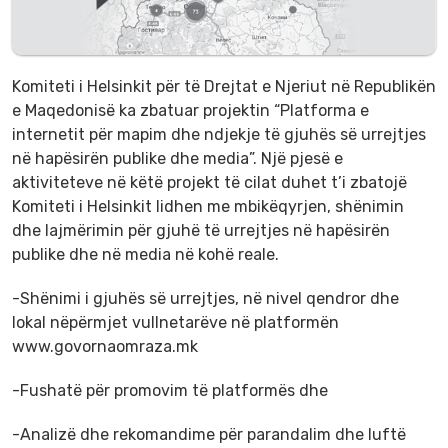
Komiteti i Helsinkit për të Drejtat e Njeriut në Republikën
e Maqedonisë ka zbatuar projektin “Platforma e
internetit për mapim dhe ndjekje të gjuhës së urrejtjes
në hapësirën publike dhe media”. Një pjesë e
aktiviteteve në këtë projekt të cilat duhet t’i zbatojë
Komiteti i Helsinkit lidhen me mbikëqyrjen, shënimin
dhe lajmërimin për gjuhë të urrejtjes në hapësirën
publike dhe në media në kohë reale.
-Shënimi i gjuhës së urrejtjes, në nivel qendror dhe
lokal nëpërmjet vullnetarëve në platformën
www.govornaomraza.mk
-Fushatë për promovim të platformës dhe
-Analizë dhe rekomandime për parandalim dhe luftë