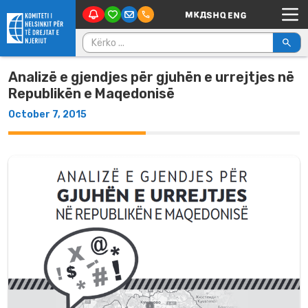
Main Navigation
Skip to content
Kërko për:
Analizë e gjendjes për gjuhën e urrejtjes në
Republikën e Maqedonisë
October 7, 2015