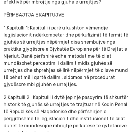
efektivë për mbrojtje nga gjuha e urrejtjes?
PËRMBAJTJA E KAPITUJVE
1.Kapitulli 1: Kapitulli i parë u kushton vëmendje
legjislacionit ndërkombëtar dhe përkufizimit të termit të
gjuhës së urrejtjes nëpërmjet disa shembujve nga
praktika gjyqësore e Gjykatës Evropiane për të Drejtat e
Njeriut. Janë përfshirë edhe metodat me të cilat
mundësohet perceptimi i dallimit midis gjuhës së
urrejtjes dhe shprehjes së lirë nëpërmjet të cilave mund
të bëhet më i qartë dallimi, sidomos në procedurat
gjyqësore mbi gjuhën e urrejtjes.
2.Kapitulli 2. Kapitulli i dytë jep një pasqyrim të shkurtër
historik të gjuhës së urrejtjes të trajtuar në Kodin Penal
të Republikës së Maqedonisë dhe përfshirjen e
përgjithshme të legjislacionit dhe institucionet të cilat
duhet të mundësojnë mbrojtje përkatëse të qytetarëve