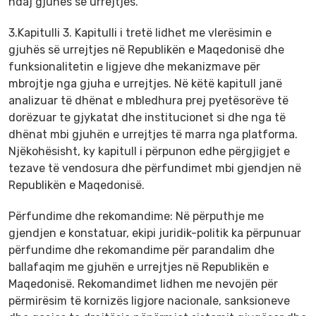
ndaj gjuhës së urrejtjes.
3.Kapitulli 3. Kapitulli i tretë lidhet me vlerësimin e
gjuhës së urrejtjes në Republikën e Maqedonisë dhe
funksionalitetin e ligjeve dhe mekanizmave për
mbrojtje nga gjuha e urrejtjes. Në këtë kapitull janë
analizuar të dhënat e mbledhura prej pyetësorëve të
dorëzuar te gjykatat dhe institucionet si dhe nga të
dhënat mbi gjuhën e urrejtjes të marra nga platforma.
Njëkohësisht, ky kapitull i përpunon edhe përgjigjet e
tezave të vendosura dhe përfundimet mbi gjendjen në
Republikën e Maqedonisë.
Përfundime dhe rekomandime: Në përputhje me
gjendjen e konstatuar, ekipi juridik-politik ka përpunuar
përfundime dhe rekomandime për parandalim dhe
ballafaqim me gjuhën e urrejtjes në Republikën e
Maqedonisë. Rekomandimet lidhen me nevojën për
përmirësim të kornizës ligjore nacionale, sanksioneve