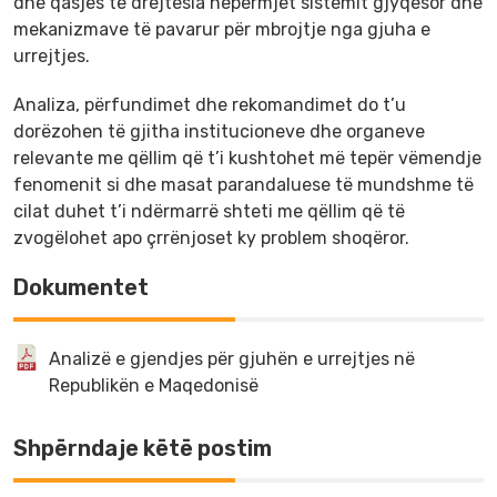
dhe qasjes te drejtësia nëpërmjet sistemit gjyqësor dhe
mekanizmave të pavarur për mbrojtje nga gjuha e
urrejtjes.
Analiza, përfundimet dhe rekomandimet do t’u
dorëzohen të gjitha institucioneve dhe organeve
relevante me qëllim që t’i kushtohet më tepër vëmendje
fenomenit si dhe masat parandaluese të mundshme të
cilat duhet t’i ndërmarrë shteti me qëllim që të
zvogëlohet apo çrrënjoset ky problem shoqëror.
Dokumentet
Analizë e gjendjes për gjuhën e urrejtjes në
Republikën e Maqedonisë
Shpërndaje këtë postim