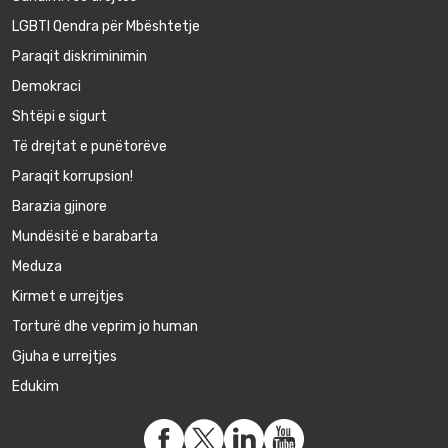
LGBTI Qendra për Mbështetje
Paraqit diskriminimin
Demokraci
Shtëpi e sigurt
Të drejtat e punëtorëve
Paraqit korrupsion!
Barazia gjinore
Mundësitë e barabarta
Meduza
Kirmet e urrejtjes
Torturë dhe veprim jo human
Gjuha e urrejtjes
Edukim