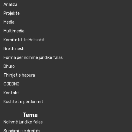
Аnaliza
Projekte
Media
Multimedia
Komitetit të Helsinkit
Rreth nesh
Forma për ndihmë juridike falas
Dhuro
Thirrjet e hapura
GJEDNJ
Kontakt
Kushtet e përdorimit
Tema
Ndihmë juridike falas
Sundimi i së drejtës