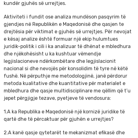
kundër gjuhës së urrejtjes.
Aktiviteti i fundit ose analiza mundëson pasqyrim të
gjendjes në Republikën e Maqedonisë dhe qasjen te
drejtësia për viktimat e gjuhës së urrejtjes. Për nevojat
e kësaj analize është formuar një ekip hulumtues
juridik-politik i cili i ka analizuar të dhënat e mbledhura
dhe njëkohësisht u ka kushtuar vëmendje
legjislacioneve ndërkombëtare dhe legjislacionit
nacional si dhe nevojës për konsolidim të tyre në këtë
fushë. Në përputhje me metodologjinë, janë përdorur
metoda kualitative dhe kuantitative për materialet e
mbledhura dhe qasje multidisciplinare me qëllim që t’u
jepet përgjigje tezave, pyetjeve të vendosura:
1.A ka Republika e Maqedonisë një kornizë juridike të
qartë dhe të përcaktuar për gjuhën e urrejtjes?
2.A kanë qasje qytetarët te mekanizmat efikasë dhe