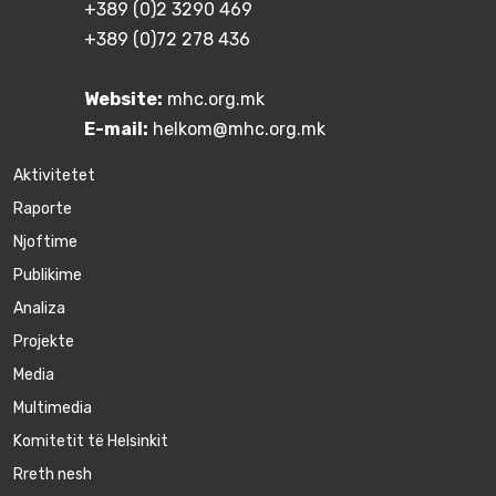
+389 (0)2 3290 469
+389 (0)72 278 436
Website:
mhc.org.mk
E-mail:
helkom@mhc.org.mk
Aktivitetet
Raporte
Njoftime
Publikime
Аnaliza
Projekte
Media
Multimedia
Komitetit të Helsinkit
Rreth nesh