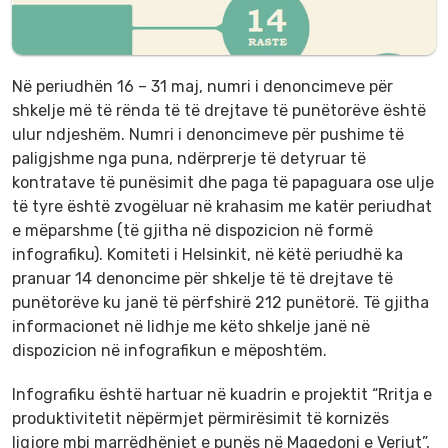
Në periudhën 16 – 31 maj, numri i denoncimeve për
shkelje më të rënda të të drejtave të punëtorëve është
ulur ndjeshëm. Numri i denoncimeve për pushime të
paligjshme nga puna, ndërprerje të detyruar të
kontratave të punësimit dhe paga të papaguara ose ulje
të tyre është zvogëluar në krahasim me katër periudhat
e mëparshme (të gjitha në dispozicion në formë
infografiku). Komiteti i Helsinkit, në këtë periudhë ka
pranuar 14 denoncime për shkelje të të drejtave të
punëtorëve ku janë të përfshirë 212 punëtorë. Të gjitha
informacionet në lidhje me këto shkelje janë në
dispozicion në infografikun e mëposhtëm.
Infografiku është hartuar në kuadrin e projektit “Rritja e
produktivitetit nëpërmjet përmirësimit të kornizës
ligjore mbi marrëdhëniet e punës në Maqedoni e Veriut”,