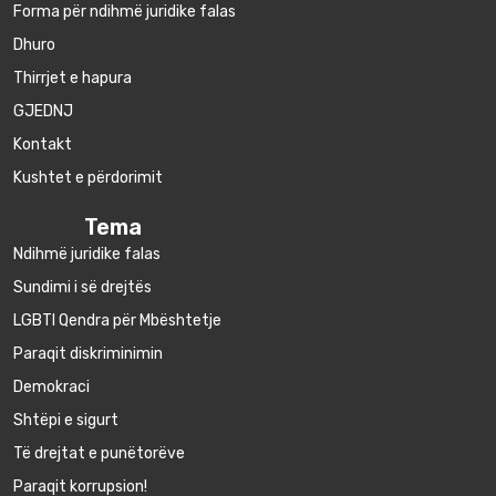
Forma për ndihmë juridike falas
Dhuro
Thirrjet e hapura
GJEDNJ
Kontakt
Kushtet e përdorimit
Tema
Ndihmë juridike falas
Sundimi i së drejtës
LGBTI Qendra për Mbështetje
Paraqit diskriminimin
Demokraci
Shtëpi e sigurt
Të drejtat e punëtorëve
Paraqit korrupsion!