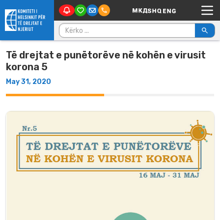
Main Navigation
Skip to content
Kërko për:
Të drejtat e punëtorëve në kohën e virusit
korona 5
May 31, 2020