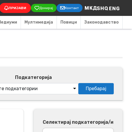
on
ПРИЈАВИ
Донирај
Контакт
Медиуми
Мултимедија
Повици
Законодавство
Подкатегорија
Селектирај подкатегорија/и