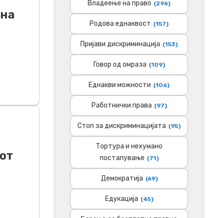
Владеење на право
(296)
 на
Родова еднаквост
(157)
Пријави дискриминација
(153)
Говор од омраза
(109)
Еднакви можности
(106)
Работнички права
(97)
Стоп за дискриминацијата
(95)
Тортура и нехумано
от
постапување
(71)
Демократија
(69)
Едукација
(45)