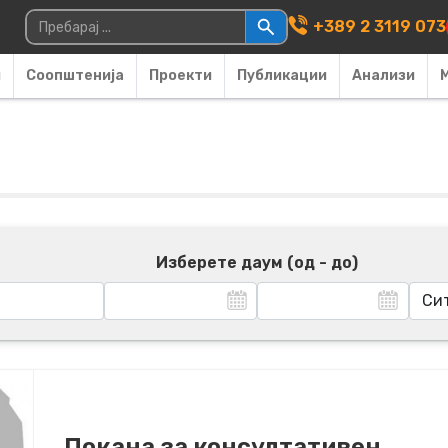
Main Navigati
Пребарувај за:
+389 2 3119 073
и
Соопштенија
Проекти
Публикации
Анализи
Изберете даум (од - до)
Покана за консултативен