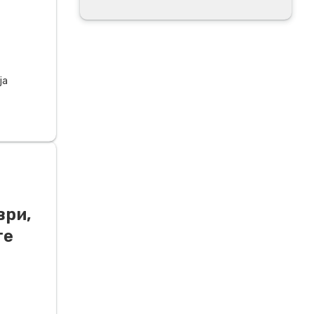
ја
ври,
те