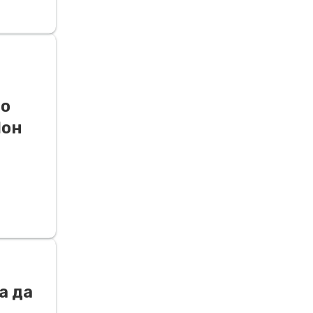
со
Џон
а да