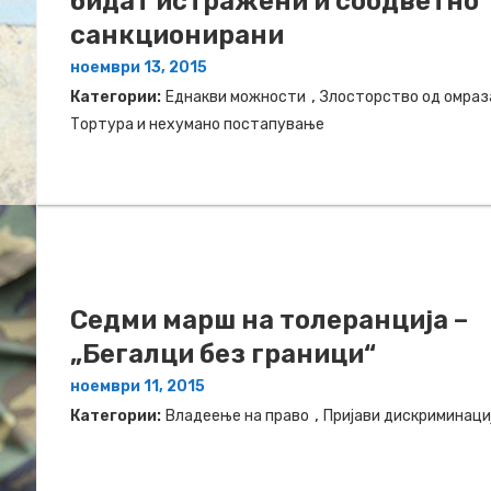
бидат истражени и соодветно
санкционирани
ноември 13, 2015
,
Категории:
Еднакви можности
Злосторство од омраз
Тортура и нехумано постапување
Седми марш на толеранција –
„Бегалци без граници“
ноември 11, 2015
,
Категории:
Владеење на право
Пријави дискриминаци