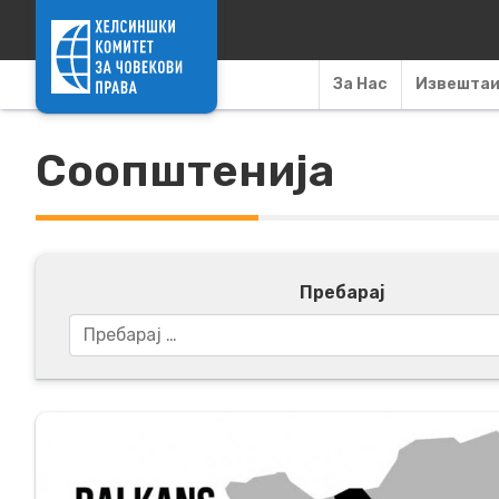
Skip to content
За Нас
Извешта
Соопштенија
Пребарај