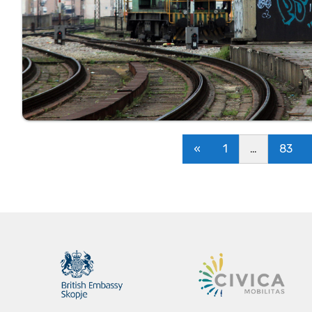
«
1
…
83