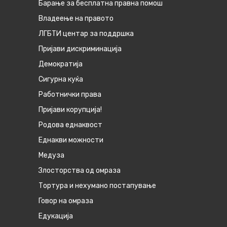
Барање за бесплатна правна помош
Владеење на правото
ЛГБТИ центар за поддршка
Пријави дискриминација
Демократија
Сигурна куќа
Работнички права
Пријави корупција!
Родова еднаквост
Eднакви можности
Медуза
Злосторства од омраза
Тортура и нехумано постапување
Говор на омраза
Едукација