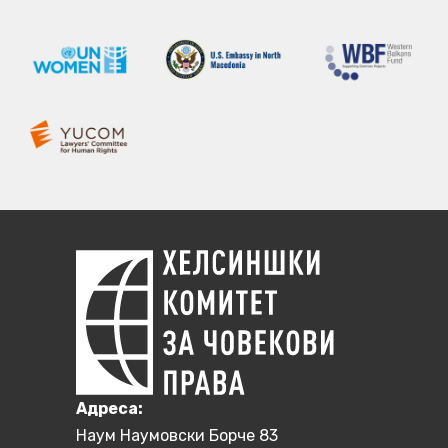
Aдреса:
Наум Наумовски Борче 83