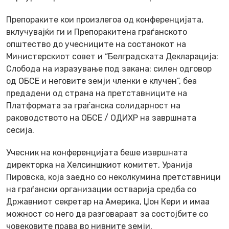
Препораките кои произлегоа од конференцијата,
вклучувајќи ги и Препоракитена граѓанското
општество до учесниците на состанокот на
Министерскиот совет и “Белградската Декларација:
Слобода на изразување под закана: силен одговор
од ОБСЕ и неговите земји членки е клучен”, беа
предадени од страна на претставниците на
Платформата за граѓанска солидарност на
раководството на ОБСЕ / ОДИХР на завршната
сесија.
Учесник на конференцијата беше извршната
директорка на Хелсиншкиот комитет, Уранија
Пировска, која заедно со неколкумина претставници
на граѓански организации остварија средба со
Државниот секретар на Америка, Џон Кери и имаа
можност со него да разговараат за состојбите со
човековите права во нивните земји.