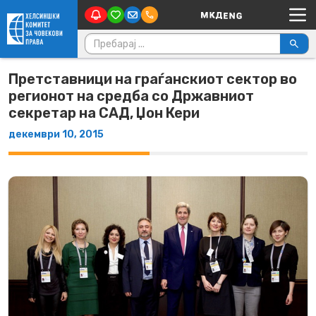
Main Navigation
Skip to content
Пребарувај за:
Претставници на граѓанскиот сектор во
регионот на средба со Државниот
секретар на САД, Џон Кери
декември 10, 2015