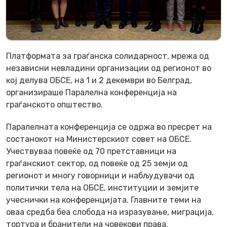
Платформата за граѓанска солидарност, мрежа од
независни невладини организации од регионот во
кој делува ОБСЕ, на 1 и 2 декември во Белград,
организираше Паралелна конференција на
граѓанското општество.
Паралелната конференција се одржа во пресрет на
состанокот на Министерскиот совет на ОБСЕ.
Учествуваа повеќе од 70 претставници на
граѓанскиот сектор, од повеќе од 25 земји од
регионот и многу говорници и набљудувачи од
политички тела на ОБСЕ, институции и земјите
учеснички на конференцијата. Главните теми на
оваа средба беа слобода на изразување, миграција,
тортура и бранители на човекови права.