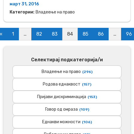
март 31, 2016
Категории:
Владеење на право
«
1
…
82
83
84
85
86
…
96
Селектирај подкатегорија/и
Владеење на право
(296)
Родова еднаквост
(157)
Пријави дискриминација
(153)
Говор од омраза
(109)
Еднакви можности
(106)