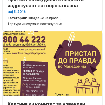
издржуваат затворска казна
мај 5, 2016
,
Категории:
Владеење на право
Тортура и нехумано постапување
Хелсиншки комитет за човекови