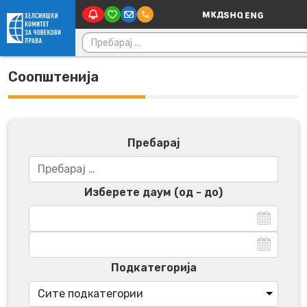
Main Navigatio
Skip to content
Пребарувај за:
Соопштенија
Пребарај
Изберете даум (од - до)
Подкатегорија