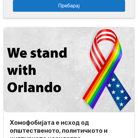
Хомофобијата е исход од
општественото, политичкото и