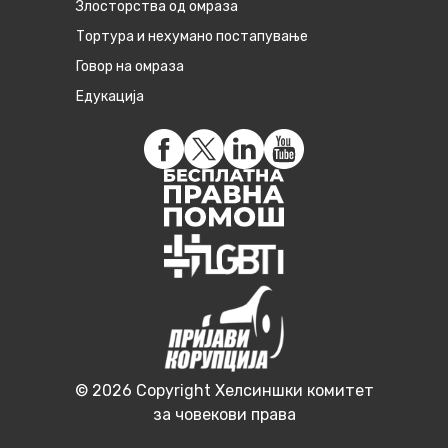
Злосторства од омраза
Тортура и нехумано постапување
Говор на омраза
Едукација
© 2026 Copyright Хелсиншки комитет
за човекови права