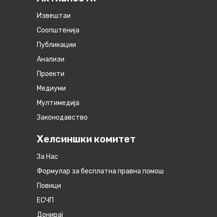
Извештаи
Соопштенија
Публикации
Анализи
Проекти
Медиуми
Мултимедија
Законодавство
Хелсиншки комитет
За Нас
Формулар за бесплатна правна помош
Повици
ЕСЧП
Донирај