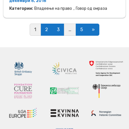
декември 6, 2016
,
Категории:
Владеење на право
Говор од омраза
Posts navigation
1
2
3
…
5
»