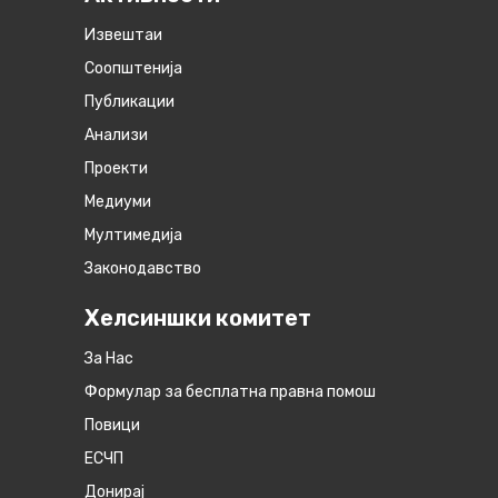
Извештаи
Соопштенија
Публикации
Анализи
Проекти
Медиуми
Мултимедија
Законодавство
Хелсиншки комитет
За Нас
Формулар за бесплатна правна помош
Повици
ЕСЧП
Донирај