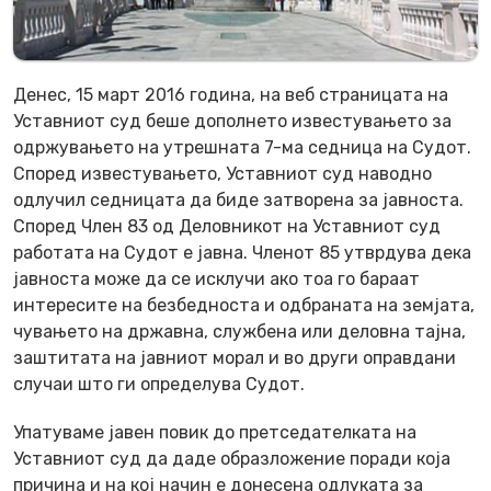
Денес, 15 март 2016 година, на веб страницата на
Уставниот суд беше дополнето известувањето за
одржувањето на утрешната 7-ма седница на Судот.
Според известувањето, Уставниот суд наводно
одлучил седницата да биде затворена за јавноста.
Според Член 83 од Деловникот на Уставниот суд
работата на Судот е јавна. Членот 85 утврдува дека
јавноста може да се исклучи ако тоа го бараат
интересите на безбедноста и одбраната на земјата,
чувањето на државна, службена или деловна тајна,
заштитата на јавниот морал и во други оправдани
случаи што ги определува Судот.
Упатуваме јавен повик до претседателката на
Уставниот суд да даде образложение поради која
причина и на кој начин е донесена одлуката за