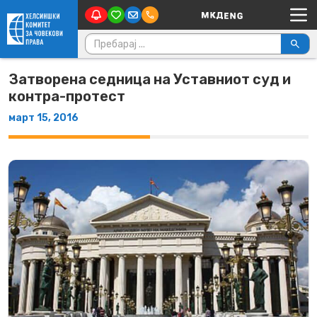
Main Navigation
Skip to content
Пребарувај за:
Затворена седница на Уставниот суд и
контра-протест
март 15, 2016