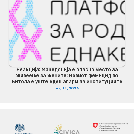
Реакција: Македонија е опасно место за
живеење за жените: Новиот фемицид во
Битола е уште еден аларм за институциите
мај 14, 2026