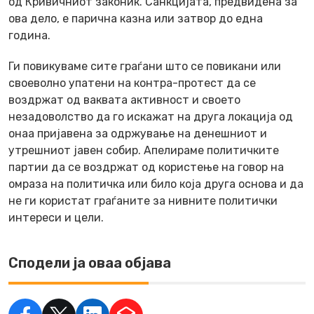
од Кривичниот законик. Санкцијата, предвидена за
ова дело, е парична казна или затвор до една
година.
Ги повикуваме сите граѓани што се повикани или
своеволно упатени на контра-протест да се
воздржат од ваквата активност и своето
незадоволство да го искажат на друга локација од
онаа пријавена за одржување на денешниот и
утрешниот јавен собир. Апелираме политичките
партии да се воздржат од користење на говор на
омраза на политичка или било која друга основа и да
не ги користат граѓаните за нивните политички
интереси и цели.
Сподели ја оваа објава