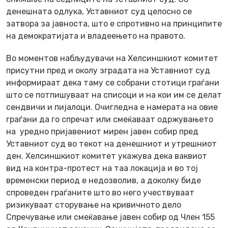
денешната одлука, Уставниот суд целосно се
затвора за јавноста, што е спротивно на принципите
на демократијата и владеењето на правото.
Во моментов набљудувачи на Хелсиншкиот комитет
присутни пред и околу зградата на Уставниот суд
информираат дека таму се собрани стотици граѓани
што се потпишуваат на списоци и на кои им се делат
сендвичи и пијалоци. Очигледна е намерата на овие
граѓани да го спречат или смеќаваат одржувањето
на уредно пријавениот мирен јавен собир пред
Уставниот суд во текот на денешниот и утрешниот
ден. Хелсиншкиот комитет укажува дека ваквиот
вид на контра-протест на таа локација и во тој
временски период е недозволив, а доколку биде
спроведен граѓаните што во него учествуваат
ризикуваат сторување на кривичното дело
Спречување или смеќавање јавен собир од Член 155