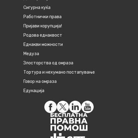
Сигурна куќа
Работнички права
Пријави корупција!
Родова еднаквост
Eднакви можности
Медуза
Злосторства од омраза
Тортура и нехумано постапување
Говор на омраза
Едукација