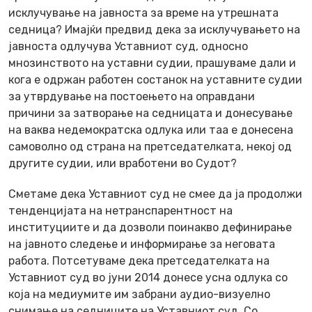
исклучување на јавноста за време на утрешната
седница? Имајќи предвид дека за исклучувањето на
јавноста одлучува Уставниот суд, односно
мнозинството на уставни судии, прашуваме дали и
кога е одржан работен состанок на уставните судии
за утврдување на постоењето на оправдани
причини за затворање на седницата и донесување
на ваква недемократска одлука или таа е донесена
самоволно од страна на претседателката, некој од
другите судии, или вработени во Судот?
Сметаме дека Уставниот суд не смее да ја продолжи
тенденцијата на нетранспарентност на
институциите и да дозволи поинакво дефинирање
на јавното следење и информирање за неговата
работа. Потсетуваме дека претседателката на
Уставниот суд во јуни 2014 донесе усна одлука со
која на медиумите им забрани аудио-визуелно
снимање на седниците на Уставниот суд. Со