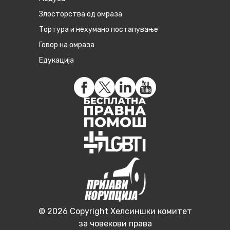
Злосторства од омраза
Тортура и нехумано постапување
Говор на омраза
Едукација
© 2026 Copyright Хелсиншки комитет
за човекови права