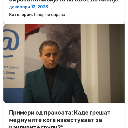
декември 13, 2023
Категории:
Говор од омраза
Примери од праксата: Каде грешат
медиумите кога известуваат за
ранливите групи?“