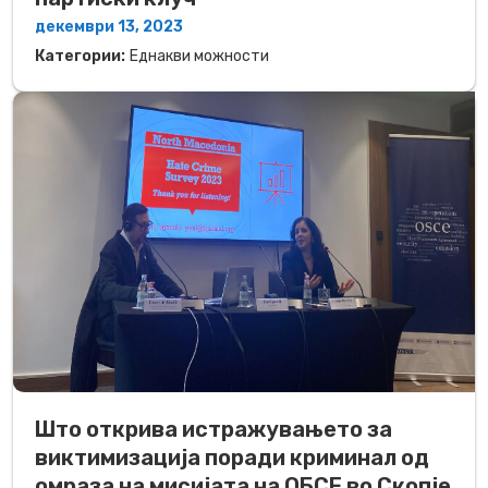
декември 13, 2023
Категории:
Еднакви можности
Што открива истражувањето за
виктимизација поради криминал од
омраза на мисијата на ОБСЕ во Скопје