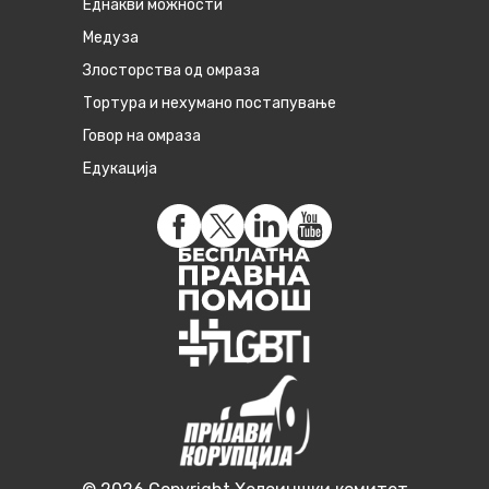
Eднакви можности
Медуза
Злосторства од омраза
Тортура и нехумано постапување
Говор на омраза
Едукација