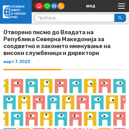
Main Navigation
Skip to content
Пребарувај за:
Отворено писмо до Владата на
Република Северна Македонија за
соодветно и законито именување на
високи службеници и директори
март 7, 2023