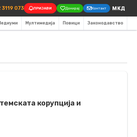
on
 3119 073
ПРИЈАВИ
Донирај
Контакт
Медиуми
Мултимедија
Повици
Законодавство
темската корупција и