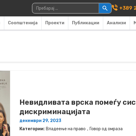
Main Navigati
Пребарувај за:
+389 2
и
Соопштенија
Проекти
Публикации
Анализи
Невидливата врска помеѓу сис
дискриминацијата
декември 29, 2023
,
Категории:
Владеење на право
Говор од омраза