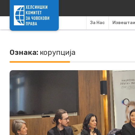
Skip to content
За Нас
Извешта
Ознака:
корупција