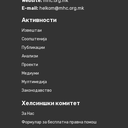
Website:
mhc.org.mk
E-mail:
helkom@mhc.org.mk
Активности
Извештаи
Соопштенија
Публикации
Анализи
Проекти
Медиуми
Мултимедија
Законодавство
Хелсиншки комитет
За Нас
Формулар за бесплатна правна помош