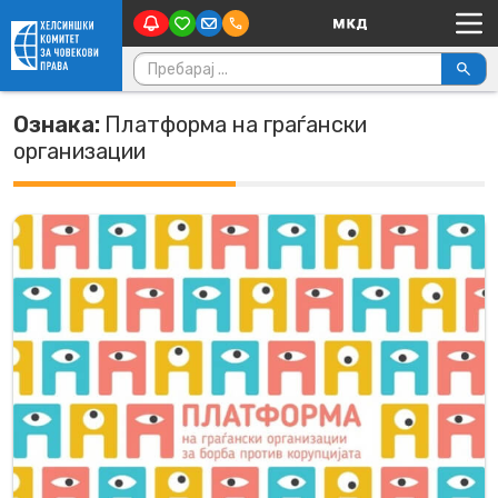
Main Navigation
Skip to content
Пребарувај за:
Ознака:
Платформа на граѓански
организации