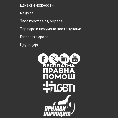
Eднакви можности
Медуза
Злосторства од омраза
Тортура и нехумано постапување
Говор на омраза
Едукација