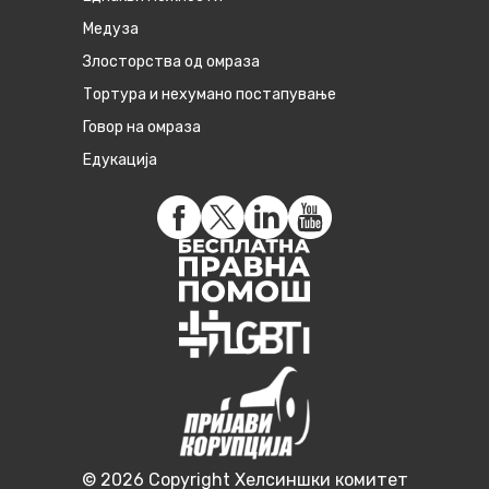
Медуза
Злосторства од омраза
Тортура и нехумано постапување
Говор на омраза
Едукација
© 2026 Copyright Хелсиншки комитет