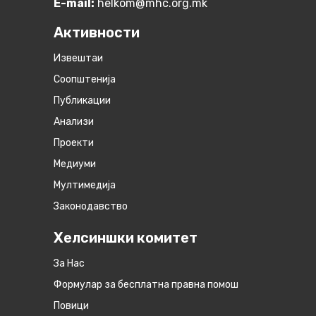
E-mail:
helkom@mhc.org.mk
Активности
Извештаи
Соопштенија
Публикации
Анализи
Проекти
Медиуми
Мултимедија
Законодавство
Хелсиншки комитет
За Нас
Формулар за бесплатна правна помош
Повици