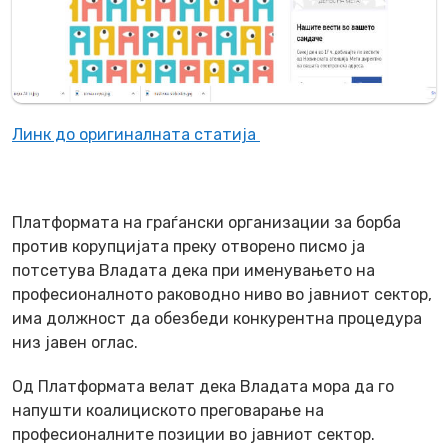
Линк до оригиналната статија
Платформата на граѓански организации за борба
против корупцијата преку отворено писмо ја
потсетува Владата дека при именувањето на
професионалното раководно ниво во јавниот сектор,
има должност да обезбеди конкурентна процедура
низ јавен оглас.
Од Платформата велат дека Владата мора да го
напушти коалициското преговарање на
професионалните позиции во јавниот сектор.