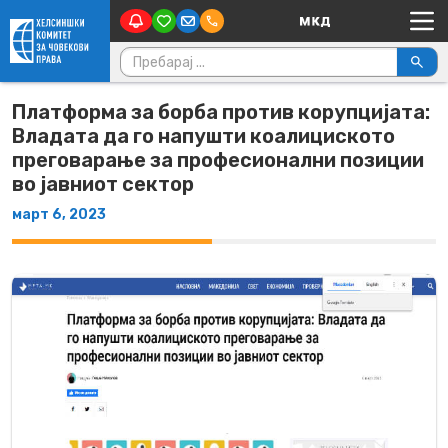
Main Navigation
Skip to content
Пребарувај за:
Платформа за борба против корупцијата:
Владата да го напушти коалициското
преговарање за професионални позиции
во јавниот сектор
март 6, 2023