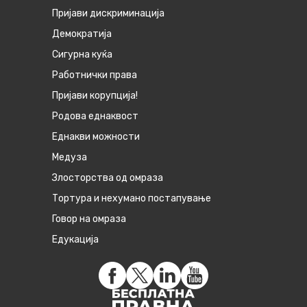
Пријави дискриминација
Демократија
Сигурна куќа
Работнички права
Пријави корупција!
Родова еднаквост
Eднакви можности
Медуза
Злосторства од омраза
Тортура и нехумано постапување
Говор на омраза
Едукација