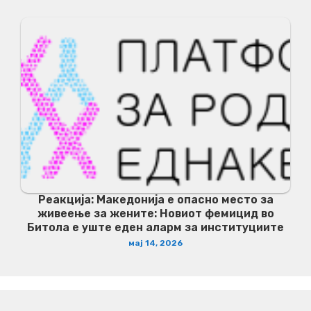
Реакција: Македонија е опасно место за
живеење за жените: Новиот фемицид во
Битола е уште еден аларм за институциите
мај 14, 2026