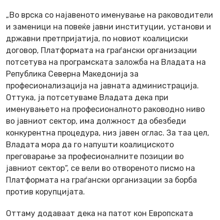
„Во врска со најавеното именување на раководители
и заменици на повеќе јавни институции, установи и
државни претпријатија, по новиот коалициски
договор, Платформата на граѓански организации
потсетува на програмската заложба на Владата на
Република Северна Македонија за
професионализација на јавната администрација.
Оттука, ја потсетуваме Владата дека при
именувањето на професионалното раководно ниво
во јавниот сектор, има должност да обезбеди
конкурентна процедура, низ јавен оглас. За таа цел,
Владата мора да го напушти коалициското
преговарање за професионалните позиции во
јавниот сектор“, се вели во отвореното писмо на
Платформата на граѓански организации за борба
против корупцијата.
Оттаму додаваат дека на патот кон Европската