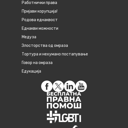
Работнички права
Пријави корупција!
Родова еднаквост
Eднакви можности
Медуза
Злосторства од омраза
Тортура и нехумано постапување
Говор на омраза
Едукација