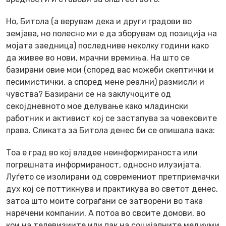
Но, Битола (а верувам дека и други градови во
земјава, но полесно ми е да зборувам од позиција на
мојата заедница) последниве неколку години како
да живее во нови, мрачни времиња. На што се
базирани овие мои (според вас можеби скептички и
песимистички, а според мене реални) размисли и
чувства? Базирани се на заклучоците од
секојдневното мое делување како младински
работник и активист кој се застапува за човековите
права. Сликата за Битола денес би се опишала вака:
Тоа е град во кој владее неинформираноста или
погрешната информираност, односно илузијата.
Луѓето се изолирани од современиот претприемачки
дух кој се поттикнува и практикува во светот денес,
затоа што моите сограѓани се затворени во така
наречени компании. А потоа во своите домови, во
кои на телевизиите или пак на социјалните медиуми