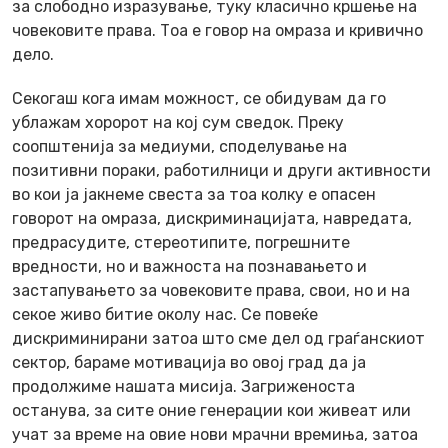
за слободно изразување, туку класично кршење на
човековите права. Тоа е говор на омраза и кривично
дело.
Секогаш кога имам можност, се обидувам да го
ублажам хоророт на кој сум сведок. Преку
соопштенија за медиуми, споделување на
позитивни пораки, работилници и други активности
во кои ја јакнеме свеста за тоа колку е опасен
говорот на омраза, дискриминацијата, навредата,
предрасудите, стереотипите, погрешните
вредности, но и важноста на познавањето и
застапувањето за човековите права, свои, но и на
секое живо битие околу нас. Се повеќе
дискриминирани затоа што сме дел од граѓанскиот
сектор, бараме мотивација во овој град да ја
продолжиме нашата мисија. Загриженоста
останува, за сите оние генерации кои живеат или
учат за време на овие нови мрачни времиња, затоа