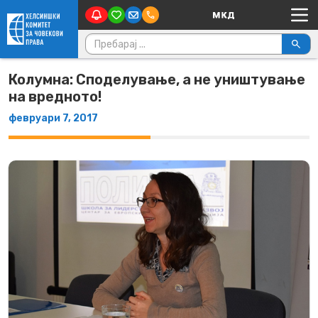
Main Navigation
Skip to content
Пребарувај за:
Колумна: Споделување, а не уништување
на вредното!
февруари 7, 2017