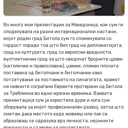
Во многу мои презентации за Македонија, кои сум ги
споделувала на разни интернационални настани,
мојот роден град Битола сум го споменувала со
гордост поради тоа што бил град на дипломатијата,
град на културата, град со европски вредности,
мултиетнички град за што сведочат бројните цркви
(католички и православни), џамии, спомен плочата
поставена од битолчани и битолчанки како
потсетување за постоењето на синагогата, храмот
на нивните сограѓани Евреите протерани од Битола
за Треблинка во едни мрачни времиња. Ваквата
презентација сум ја користела дури и кога сум
зборувала за мојот професионален развој, затоа што
сметам дека местото каде живееш или пак се
образоваш се одразува врз личноста, нејзините
вредности и ставови за општеството.