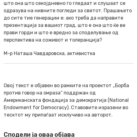
што она што секојдневно го гледаат и слушаат се
одразува на нивните погледи за светот. Прашањето
до сите тие генерации е: ако треба да направите
презентација за вашиот град, што е она што ќе ве
прави горди и што е вредно за споделување од
перспектива на соживот и толеранција?
М-р Наташа Чавдаровска, активистка
Овој текст е објавен во рамките на проектот „Борба
против говор на омраза“ поддржан од
Американската фондација за демократија (National
Endowment for Democracy). Ставовите изразени во
тесктот му припаѓаат исклучиво на авторот.
Сподели ја оваа објава