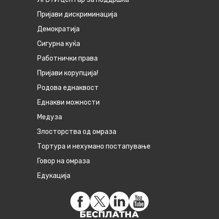
Пријави дискриминација
Демократија
Сигурна куќа
Работнички права
Пријави корупција!
Родова еднаквост
Eднакви можности
Медуза
Злосторства од омраза
Тортура и нехумано постапување
Говор на омраза
Едукација