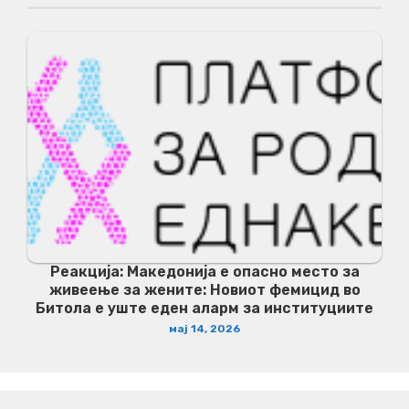
Реакција: Македонија е опасно место за
живеење за жените: Новиот фемицид во
Битола е уште еден аларм за институциите
мај 14, 2026