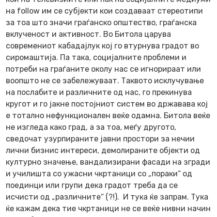
на follow им се субјекти кои создаваат стереотипи
за тоа што значи граѓанско општество, граѓанска
вклученост и активност. Во Битола царува
современиот кабадајлук кој го втурнува градот во
сиромаштија. Па така, социјалните проблеми и
потреби на граѓаните околу нас се игнорираат или
воопшто не се забележуваат. Таквото исклучување
на послабите и различните од нас, го прекинува
кругот и го јакне постојниот систем во државава кој
е тотално нефункционален веќе одамна. Битола веќе
не изгледа како град, а за тоа, меѓу другото,
сведочат узурпираните јавни простори за нечии
лични бизнис интереси, демолираните објекти од
културно значење, вандализирани фасади на згради
и училишта со ужасни чкртаници со „пораки“ од
поединци или групи дека градот треба да се
исчисти од „различните“ (?!). И тука ќе запрам. Тука
ќе кажам дека тие чкртаници не се веќе нивни начин