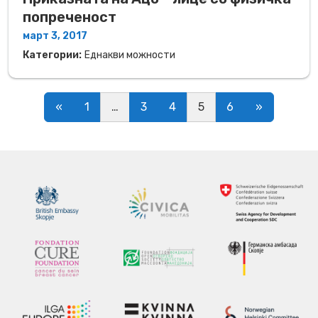
попреченост
март 3, 2017
Категории:
Еднакви можности
Posts navigation
«
1
…
3
4
5
6
»