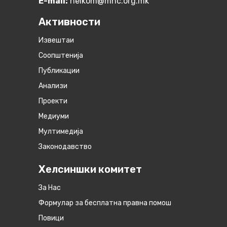
E-mail:
helkom@mhc.org.mk
Активности
Извештаи
Соопштенија
Публикации
Анализи
Проекти
Медиуми
Мултимедија
Законодавство
Хелсиншки комитет
За Нас
Формулар за бесплатна правна помош
Повици