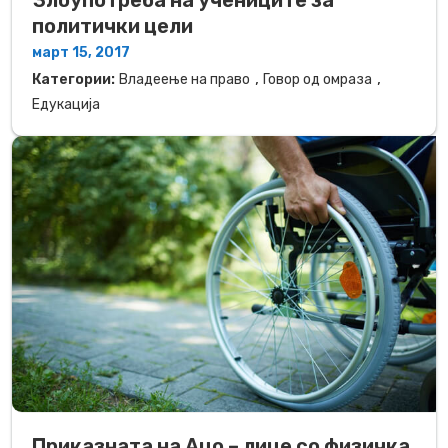
Злоупотреба на учениците за
политички цели
март 15, 2017
,
,
Категории:
Владеење на право
Говор од омраза
Едукација
Приказната на Ацо – лице со физичка