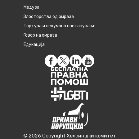
Медуза
Злосторства од омраза
Тортура и нехумано постапување
Говор на омраза
Едукација
© 2026 Copyright Хелсиншки комитет