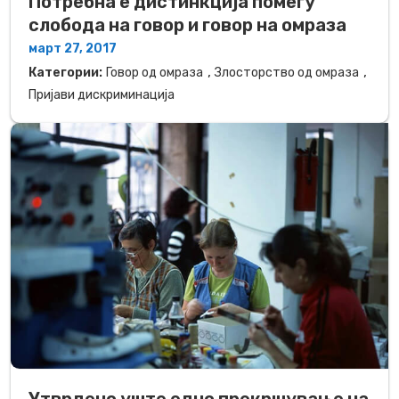
Потребна е дистинкција помеѓу
слобода на говор и говор на омраза
март 27, 2017
,
,
Категории:
Говор од омраза
Злосторство од омраза
Пријави дискриминација