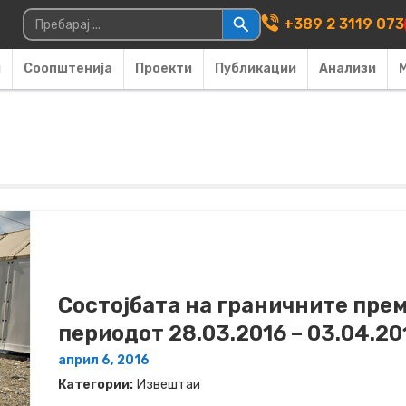
Main Navigati
Пребарувај за:
+389 2 3119 073
и
Соопштенија
Проекти
Публикации
Анализи
Состојбата на граничните прем
периодот 28.03.2016 – 03.04.20
април 6, 2016
Категории:
Извештаи