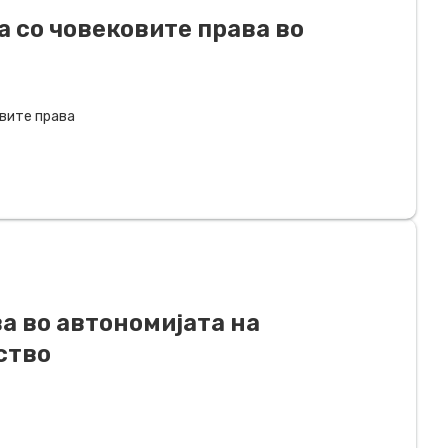
а со човековите права во
овите права
а во автономијата на
ство