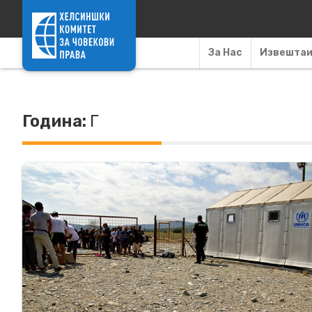
Skip to content
За Нас
Извешта
Година:
Г