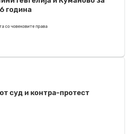
ини Гевгелија и Куманово за
16 година
та со човековите права
от суд и контра-протест