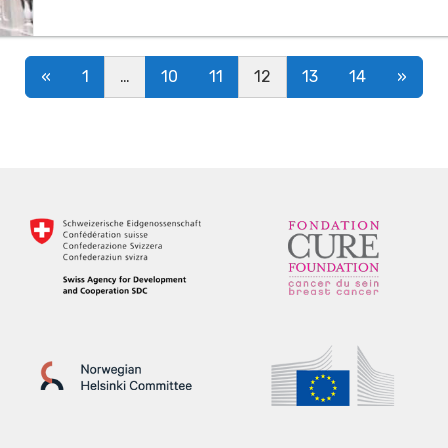
Posts navigation
«
1
…
10
11
12
13
14
»