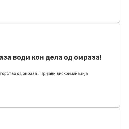
аза води кон дела од омраза!
,
торство од омраза
Пријави дискриминација