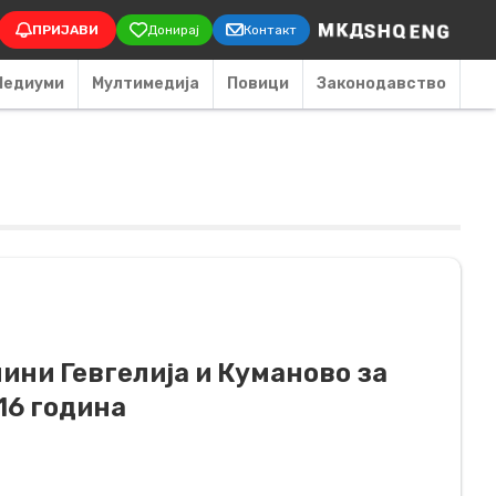
on
ПРИЈАВИ
Донирај
Контакт
Медиуми
Мултимедија
Повици
Законодавство
ини Гевгелија и Куманово за
16 година