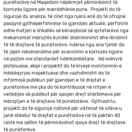
punëtorëve në Maqedoni nëpërmjet përmirësimit të
kornizës ligjore për marrëdhënie pune. Projekti do të
sigurojë dy analiza, të cilat nga njëra anë do të ofrojnë
pasqyrë gjithëpërfshirëse të gjendjes aktuale, përfshirë
edhe matjen e shkallës së kënaqësisë së qytetarëve nga
mekanizmat mbrojtës kundër diskriminimit dhe lëndimit
të të drejtave të punëtorëve, ndërsa nga ana tjetër do
të japin rekomandime për avancimin e kornizës ligjore
në pajtim me standardet ndërkombëtare. Në mënyrë
plotësuese, ekipi i projektit do të kryejë monitorimin e
mbikëqyrjes inspektuese dhe vazhdimisht do të
informojë publikun për gjendjen e të drejtat e
punëtorëve me çka do të kontribuojë në rritjen e
vetëdijes së publikut për qasjen drejt shërbimeve për
mbrojtjen e të drejtave të punëtorëve. Gjithashtu,
projekti do të sigurojë ndihmë për viktimat të cilëve u
janë shkelur të drejtat e punëtorëve në të paktën 40
raste me qëllim të përmirësohet qasja drejt të drejtave
të punëtorëve.