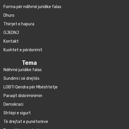
Forma për ndihmë juridike falas
Dhuro
Thirrjet e hapura
GJEDNJ
Kontakt
Kushtet e përdorimit
Tema
Ndihmë juridike falas
Sundimi i së drejtës
LGBTI Qendra për Mbështetje
Paraqit diskriminimin
Demokraci
Shtëpi e sigurt
Të drejtat e punëtorëve