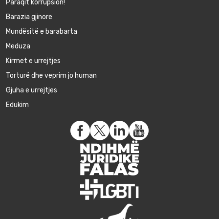
Paraqit korrupsion!
Barazia gjinore
Mundësitë e barabarta
Meduza
Kirmet e urrejtjes
Torturë dhe veprim jo human
Gjuha e urrejtjes
Edukim