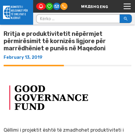
Main Navigation
Skip to content
Kërko për:
Rritja e produktivitetit nëpërmjet
përmirësimit të kornizës ligjore për
marrëdhëniet e punës në Maqedoni
February 13, 2019
Qëllimi i projektit është të zmadhohet produktiviteti i