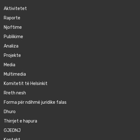
Aktivitetet
Raporte
Njoftime
Publikime
Аnaliza
Projekte
Media
Multimedia
Komitetit të Helsinkit
Rreth nesh
Forma për ndihmë juridike falas
Dhuro
Thirrjet e hapura
GJEDNJ
Kontakt