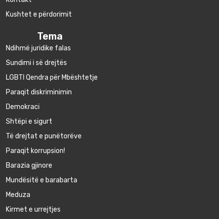
Kushtet e përdorimit
Tema
Ndihmë juridike falas
Sundimi i së drejtës
LGBTI Qendra për Mbështetje
Paraqit diskriminimin
Demokraci
Shtëpi e sigurt
Të drejtat e punëtorëve
Paraqit korrupsion!
Barazia gjinore
Mundësitë e barabarta
Meduza
Kirmet e urrejtjes