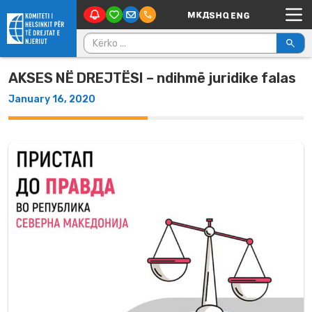
Main Navigation
Skip to content
Kërko për:
AKSES NË DREJTËSI – ndihmë juridike falas
January 16, 2020