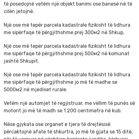
të posedojnë vetëm një objekt banimi ose banesë në të
cilën jetojnë.
Një ose më tepër parcela kadastrale fizikisht të lidhura
me sipërfaqe të përgjithshme prej 300м2 në Shkup,
Një ose më tepër parcela kadastrale fizikisht të lidhura
me sipërfaqe të përgjithshme prej 500м2 në komunat
jashtë Shkupit.
Një ose më tepër parcela kadastrale fizikisht të lidhura
me sipërfaqe të përgjithshme jo më të madhe se
5000м2 në mjediset rurale.
Vetëm një automjet të regjistruar, me vëllim të punës së
motorit jo më të madh se 1.200 centimetra në kub.
Nëse gjykata ose organet e tjera të drejtësisë
përcaktojnë afate të shkurtra, jo më të gjata se 15 ditë,