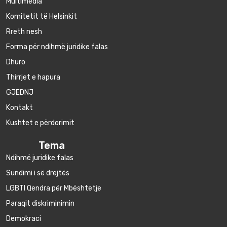
Multimedia
Komitetit të Helsinkit
Rreth nesh
Forma për ndihmë juridike falas
Dhuro
Thirrjet e hapura
GJEDNJ
Kontakt
Kushtet e përdorimit
Tema
Ndihmë juridike falas
Sundimi i së drejtës
LGBTI Qendra për Mbështetje
Paraqit diskriminimin
Demokraci