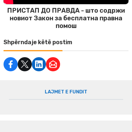
ПРИСТАП ДО ПРАВДА - што содржи
новиот Закон за бесплатна правна
помош
Shpërndaje këtë postim
LAJMET E FUNDIT