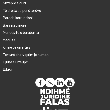
Shtëpi e sigurt
Të drejtat e punëtorëve
Paraqit korrupsion!
Barazia gjinore
Mundësitë e barabarta
Meduza
Kirmet e urrejtjes
Torturë dhe veprim jo human
Gjuha e urrejtjes
Edukim