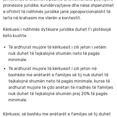
pronësore juridike, kundërvajtjeve dhe nëse shpenzimet
e ofrimit të ndihmës juridike janë joproporcionalisht të
larta në krahasim me vlerën e kontestit.
Kërkuesi i ndihmës dytësore juridike duhet t’i plotësojë
këto kushte
Të ardhurat mujore të kërkuesit i cili jeton i vetëm
nuk duhet të tejkalojnë shumën neto të pagës
minimale.
Të ardhurat mujore të kërkuesit i cili jeton në
bashkësi me anëtarët e familjes së tij nuk duhet të
tejkalojnë shumën neto të pagës minimale, kurse të
ardhurat mujore të çdo anëtari të rradhës të familjes
nuk duhet të tejkalojnë shumën prej 20% të pagës
minimale.
Kërkuesi, së bashku me anëtarët e familjes së tij duhet