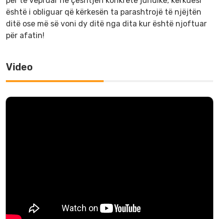
për të vepruar në çështjen konkrete juridike, kërkuesi
është i obliguar që kërkesën ta parashtrojë të njëjtën
ditë ose më së voni dy ditë nga dita kur është njoftuar
për afatin!
Video