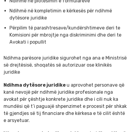
Ndihmë në plotësimin e formularëve
Ndihmë në kompletimin e kërkesës për ndihmë
dytësore juridike
Përpilim të parashtresave/kundërshtimeve deri te
Komisioni për mbrojtje nga diskriminimi dhe deri te
Avokati i popullit
Ndihma parësore juridike sigurohet nga ana e Ministrisë
së drejtësisë, shoqatës së autorizuar ose klinikës
juridike
Ndihma dytësore juridike
u aprovohet personave që
kanë nevojë për ndihmë juridike profesionale nga
avokat për çështje konkrete juridike dhe i cili nuk ka
mundësi që t’i paguajë shpenzimet e procesit për shkak
të gjendjes së tij financiare dhe kërkesa e të cilit është
e arsyetuar.