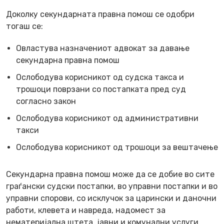
Доколку секундарната правна помош се одобри
тогаш се:
Овластува назначениот адвокат за давање
секундарна правна помош
Ослободува корисникот од судска такса и
трошоци поврзани со постапката пред суд
согласно закон
Ослободува корисникот од административни
такси
Ослободува корисникот од трошоци за вештачење
Секундарна правна помош може да се добие во сите
граѓански судски постапки, во управни постапки и во
управни спорови, со исклучок за царински и даночни
работи, клевета и навреда, надомест за
нематеријална штета, јавни и комунални услуги,