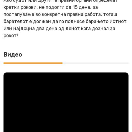
Ако судот или другите правни органи определат
кратки рокови, не подолги од 15 дена, за
постапување во конкретна правна работа, тогаш
барателот е должен да го поднесе барањето истиот
или најдоцна два дена од денот кога дознал за
рокот!
Видео