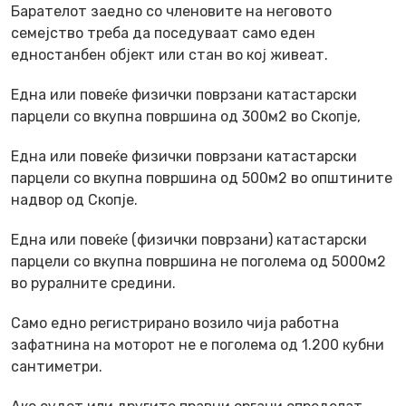
Барателот заедно со членовите на неговото
семејство треба да поседуваат само еден
едностанбен објект или стан во кој живеат.
Една или повеќе физички поврзани катастарски
парцели со вкупна површина од 300м2 во Скопје,
Една или повеќе физички поврзани катастарски
парцели со вкупна површина од 500м2 во општините
надвор од Скопје.
Една или повеќе (физички поврзани) катастарски
парцели со вкупна површина не поголема од 5000м2
во руралните средини.
Само едно регистрирано возило чија работна
зафатнина на моторот не е поголема од 1.200 кубни
сантиметри.