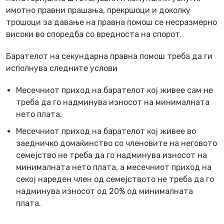
имотно правни прашања, прекршоци и доколку
трошоци за давање на правна помош се несразмерно
високи во споредба со вредноста на спорот.
Барателот на секундарна правна помош треба да ги
исполнува следните услови
Месечниот приход на барателот кој живее сам не
треба да го надминува износот на минималната
нето плата.
Месечниот приход на барателот кој живее во
заедничко домаќинство со членовите на неговото
семејство не треба да го надминува износот на
минималната нето плата, а месечниот приход на
секој нареден член од семејството не треба да го
надминува износот од 20% од минималната
плата.