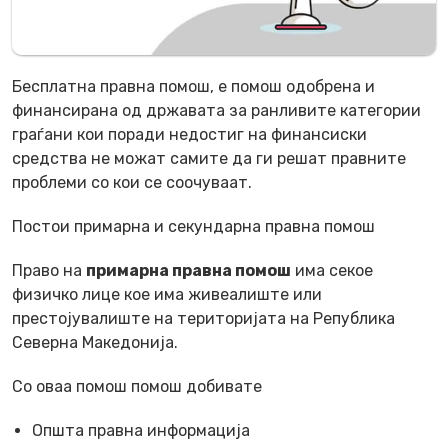
Бесплатна правна помош, е помош одобрена и
финансирана од државата за ранливите категории
граѓани кои поради недостиг на финансиски
средства не можат самите да ги решат правните
проблеми со кои се соочуваат.
Постои примарна и секундарна правна помош
Право на
примарна правна помош
има секое
физичко лице кое има живеалиште или
престојувалиште на територијата на Република
Северна Македонија.
Со оваа помош помош добивате
Општа правна информација