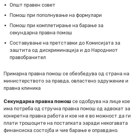
Општ правен совет
Помош при пополнување на формулари
Помош при комплетирање на барање за
секундарна правна помош
Составување на претставки до Комисијата за
заштита од дискриминација и до Народниот
правобранител
Примарна правна помош се обезбедува од страна на
министерството за правда, овластено здружение и
правна клиника
Секундарна правна помош
се одобрува на лице кое
има потреба од стручна правна помош од адвокат за
конкретна правна работа и кое не е во можност да ги
плати трошоците на постапката заради некогавата
финансиска состојба и чие барање е оправдано.