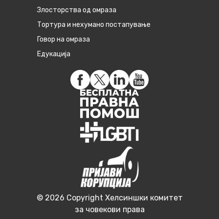
Злосторства од омраза
Тортура и нехумано постапување
Говор на омраза
Едукација
© 2026 Copyright Хелсиншки комитет
за човекови права