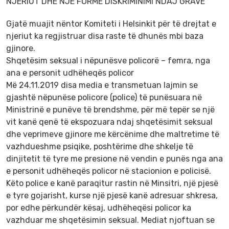
NJERIUT DHE NJË FORMË DISKRIMINIMI NDAJ GRAVE
Gjatë muajit nëntor Komiteti i Helsinkit për të drejtat e
njeriut ka regjistruar disa raste të dhunës mbi baza
gjinore.
Shqetësim seksual i nëpunësve policorë – femra, nga
ana e personit udhëheqës policor
Më 24.11.2019 disa media e transmetuan lajmin se
gjashtë nëpunëse policore (police) të punësuara në
Ministrinë e punëve të brendshme, për më tepër se një
vit kanë qenë të ekspozuara ndaj shqetësimit seksual
dhe veprimeve gjinore me kërcënime dhe maltretime të
vazhdueshme psiqike, poshtërime dhe shkelje të
dinjitetit të tyre me presione në vendin e punës nga ana
e personit udhëheqës policor në stacionion e policisë.
Këto police e kanë paraqitur rastin në Minsitri, një pjesë
e tyre gojarisht, kurse një pjesë kanë adresuar shkresa,
por edhe përkundër kësaj, udhëheqësi policor ka
vazhduar me shqetësimin seksual. Mediat njoftuan se