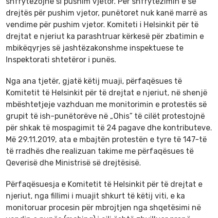
shfrytëzojnë si pushim vjetor. Për shfrytëzimin e së
drejtës për pushim vjetor, punëtoret nuk kanë marrë as
vendime për pushim vjetor. Komiteti i Helsinkit për të
drejtat e njeriut ka parashtruar kërkesë për zbatimin e
mbikëqyrjes së jashtëzakonshme inspektuese te
Inspektorati shtetëror i punës.
Nga ana tjetër, gjatë këtij muaji, përfaqësues të
Komitetit të Helsinkit për të drejtat e njeriut, në shenjë
mbështetjeje vazhduan me monitorimin e protestës së
grupit të ish-punëtorëve në „Ohis” të cilët protestojnë
për shkak të mospagimit të 24 pagave dhe kontributeve.
Më 29.11.2019, ata e mbajtën protestën e tyre të 147-të
të rradhës dhe realizuan takime me përfaqësues të
Qeverisë dhe Ministrisë së drejtësisë.
Përfaqësuesja e Komitetit të Helsinkit për të drejtat e
njeriut, nga fillimi i muajit shkurt të këtij viti, e ka
monitoruar procesin për mbrojtjen nga shqetësimi në