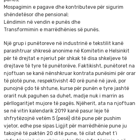
Mospagimin e pagave dhe kontributeve për sigurim
shëndetësor dhe pensional;
Lëndimin në vendin e punës dhe
Transformimin e marrëdhënies së punës.
Një grup i punëtoreve në industrinë e tekstilit kanë
parashtruar shkresë anonime në Komitetin e Helsinkit
për të drejtat e njeriut për shkak të disa shkeljeve të
drejtave të tyre të punëtorëve. Faktikisht, punëtoret na
njoftuan se kanë nënshkruar kontrata punësimi për orar
të plotë pune, respektivisht 40 orë punë në javë, por
punojnë çdo të shtune, kurse për punën e tyre jashtë
orarit nuk paguhen sa duhet, madje nuk i marrin as
përllogaritjet mujore të pagës. Njëherit, ata na njoftuan
se në vitin kalendarik 2019 kanë pasur leje të
shfrytëzojnë vetëm 5 (pesë) ditë pune për pushim
vjetor, edhe pse sipas Ligjit për marrëdhënie pune ju
takojnë të paktën 20 ditë pune, të cilat duhet t’i