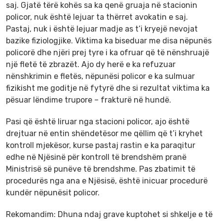
saj. Gjatë tërë kohës sa ka qenë gruaja në stacionin
policor, nuk është lejuar ta thërret avokatin e saj.
Pastaj, nuk i është lejuar madje as t’i kryejë nevojat
bazike fiziologjike. Viktima ka biseduar me disa nëpunës
policorë dhe njëri prej tyre i ka ofruar që të nënshruajë
një fletë të zbrazët. Ajo dy herë e ka refuzuar
nënshkrimin e fletës, nëpunësi policor e ka sulmuar
fizikisht me goditje në fytyrë dhe si rezultat viktima ka
pësuar lëndime trupore – frakturë në hundë.
Pasi që është liruar nga stacioni policor, ajo është
drejtuar në entin shëndetësor me qëllim që t’i kryhet
kontroll mjekësor, kurse pastaj rastin e ka paraqitur
edhe në Njësinë për kontroll të brendshëm pranë
Ministrisë së punëve të brendshme. Pas zbatimit të
procedurës nga ana e Njësisë, është inicuar procedurë
kundër nëpunësit policor.
Rekomandim: Dhuna ndaj grave kuptohet si shkelje e të