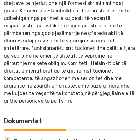
drejtave të njeriut dhe një formë diskriminimi ndaj
grave. Konventa e Stambollit i urdhëron shtetet që të
udhëhiqen nga parimet e kujdesit të veçantë,
respektivisht, parashikon obligim për shtetet që të
përmbahen nga çdo pjesëmarrje në çfarëdo akti të
dhunës ndaj grave dhe të sigurojnë se organet
shtetërore, funksionarët, isntitucionet dhe palët e tjera
që veprojnë në emër të shtetit, të veprojnë në
përputhje me këtë obligim. Komiteti i Helsinkit për të
drejtat e njeriut pret që të gjithë institucionet
kompetente, të angazhohen me seriozitet dhe me
urgjencë në zbardhjen e rasteve me bazë gjinore dhe
me kujdes të veçantë ta konstatojnë përgjegjësinë e të
gjithë personave të përfshirë.
Dokumentet