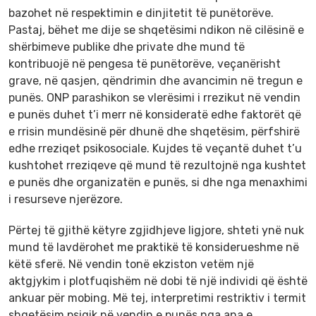
bazohet në respektimin e dinjitetit të punëtorëve.
Pastaj, bëhet me dije se shqetësimi ndikon në cilësinë e
shërbimeve publike dhe private dhe mund të
kontribuojë në pengesa të punëtorëve, veçanërisht
grave, në qasjen, qëndrimin dhe avancimin në tregun e
punës. ONP parashikon se vlerësimi i rrezikut në vendin
e punës duhet t’i merr në konsideratë edhe faktorët që
e rrisin mundësinë për dhunë dhe shqetësim, përfshirë
edhe rreziqet psikosociale. Kujdes të veçantë duhet t’u
kushtohet rreziqeve që mund të rezultojnë nga kushtet
e punës dhe organizatën e punës, si dhe nga menaxhimi
i resurseve njerëzore.
Përtej të gjithë këtyre zgjidhjeve ligjore, shteti ynë nuk
mund të lavdërohet me praktikë të konsiderueshme në
këtë sferë. Në vendin tonë ekziston vetëm një
aktgjykim i plotfuqishëm në dobi të një individi që është
ankuar për mobing. Më tej, interpretimi restriktiv i termit
shqetësim psiqik në vendin e punës nga ana e