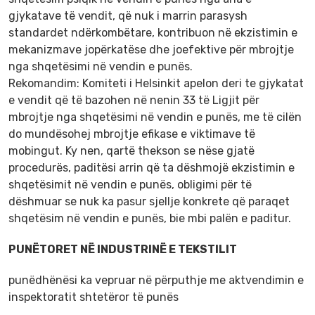
gjykatave të vendit, që nuk i marrin parasysh
standardet ndërkombëtare, kontribuon në ekzistimin e
mekanizmave jopërkatëse dhe joefektive për mbrojtje
nga shqetësimi në vendin e punës.
Rekomandim: Komiteti i Helsinkit apelon deri te gjykatat
e vendit që të bazohen në nenin 33 të Ligjit për
mbrojtje nga shqetësimi në vendin e punës, me të cilën
do mundësohej mbrojtje efikase e viktimave të
mobingut. Ky nen, qartë thekson se nëse gjatë
procedurës, paditësi arrin që ta dëshmojë ekzistimin e
shqetësimit në vendin e punës, obligimi për të
dëshmuar se nuk ka pasur sjellje konkrete që paraqet
shqetësim në vendin e punës, bie mbi palën e paditur.
PUNËTORET NË INDUSTRINË E TEKSTILIT
punëdhënësi ka vepruar në përputhje me aktvendimin e
inspektoratit shtetëror të punës