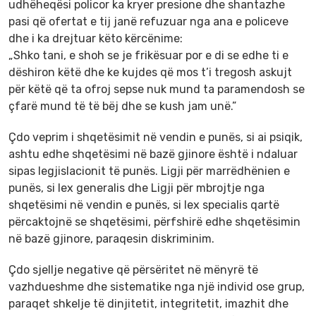
udhëheqësi policor ka kryer presione dhe shantazhe
pasi që ofertat e tij janë refuzuar nga ana e policeve
dhe i ka drejtuar këto kërcënime:
„Shko tani, e shoh se je frikësuar por e di se edhe ti e
dëshiron këtë dhe ke kujdes që mos t’i tregosh askujt
për këtë që ta ofroj sepse nuk mund ta paramendosh se
çfarë mund të të bëj dhe se kush jam unë.”
Çdo veprim i shqetësimit në vendin e punës, si ai psiqik,
ashtu edhe shqetësimi në bazë gjinore është i ndaluar
sipas legjislacionit të punës. Ligji për marrëdhënien e
punës, si lex generalis dhe Ligji për mbrojtje nga
shqetësimi në vendin e punës, si lex specialis qartë
përcaktojnë se shqetësimi, përfshirë edhe shqetësimin
në bazë gjinore, paraqesin diskriminim.
Çdo sjellje negative që përsëritet në mënyrë të
vazhdueshme dhe sistematike nga një individ ose grup,
paraqet shkelje të dinjitetit, integritetit, imazhit dhe