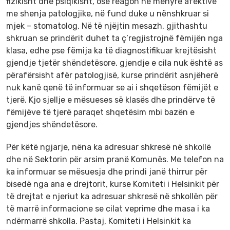
fizikisht dhe psiqikisht, ose reagon në mënyrë afektive
me shenja patologjike, në fund duke u nënshkruar si
mjek – stomatolog. Në të njëjtin mesazh, gjithashtu
shkruan se prindërit duhet ta ç’regjistrojnë fëmijën nga
klasa, edhe pse fëmija ka të diagnostifikuar krejtësisht
gjendje tjetër shëndetësore, gjendje e cila nuk është as
përafërsisht afër patologjisë, kurse prindërit asnjëherë
nuk kanë qenë të informuar se ai i shqetëson fëmijët e
tjerë. Kjo sjellje e mësueses së klasës dhe prindërve të
fëmijëve të tjerë paraqet shqetësim mbi bazën e
gjendjes shëndetësore.
Për këtë ngjarje, nëna ka adresuar shkresë në shkollë
dhe në Sektorin për arsim pranë Komunës. Me telefon na
ka informuar se mësuesja dhe prindi janë thirrur për
bisedë nga ana e drejtorit, kurse Komiteti i Helsinkit për
të drejtat e njeriut ka adresuar shkresë në shkollën për
të marrë informacione se cilat veprime dhe masa i ka
ndërmarrë shkolla. Pastaj, Komiteti i Helsinkit ka