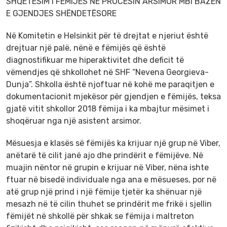
SHQETËSIM I FËMIJËS NË PROCESIN ARSIMOR MBI BAZËN
E GJENDJES SHËNDETËSORE
Në Komitetin e Helsinkit për të drejtat e njeriut është
drejtuar një palë, nënë e fëmijës që është
diagnostifikuar me hiperaktivitet dhe deficit të
vëmendjes që shkollohet në SHF “Nevena Georgieva-
Dunja”. Shkolla është njoftuar në kohë me paraqitjen e
dokumentacionit mjekësor për gjendjen e fëmijës, teksa
gjatë vitit shkollor 2018 fëmija i ka mbajtur mësimet i
shoqëruar nga një asistent arsimor.
Mësuesja e klasës së fëmijës ka krijuar një grup në Viber,
anëtarë të cilit janë ajo dhe prindërit e fëmijëve. Në
muajin nëntor në grupin e krijuar në Viber, nëna ishte
ftuar në bisedë individuale nga ana e mësueses, por në
atë grup një prind i një fëmije tjetër ka shënuar një
mesazh në të cilin thuhet se prindërit me frikë i sjellin
fëmijët në shkollë për shkak se fëmija i maltreton