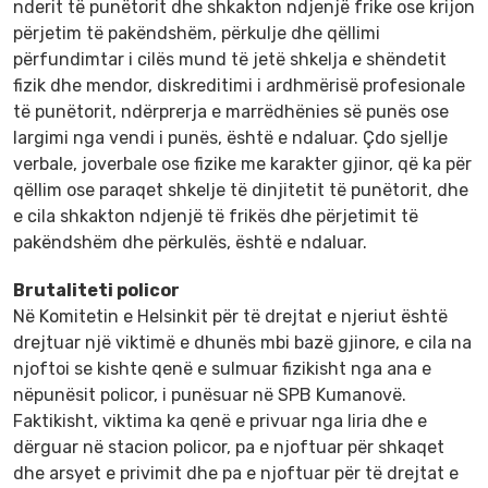
nderit të punëtorit dhe shkakton ndjenjë frike ose krijon
përjetim të pakëndshëm, përkulje dhe qëllimi
përfundimtar i cilës mund të jetë shkelja e shëndetit
fizik dhe mendor, diskreditimi i ardhmërisë profesionale
të punëtorit, ndërprerja e marrëdhënies së punës ose
largimi nga vendi i punës, është e ndaluar. Çdo sjellje
verbale, joverbale ose fizike me karakter gjinor, që ka për
qëllim ose paraqet shkelje të dinjitetit të punëtorit, dhe
e cila shkakton ndjenjë të frikës dhe përjetimit të
pakëndshëm dhe përkulës, është e ndaluar.
Brutaliteti policor
Në Komitetin e Helsinkit për të drejtat e njeriut është
drejtuar një viktimë e dhunës mbi bazë gjinore, e cila na
njoftoi se kishte qenë e sulmuar fizikisht nga ana e
nëpunësit policor, i punësuar në SPB Kumanovë.
Faktikisht, viktima ka qenë e privuar nga liria dhe e
dërguar në stacion policor, pa e njoftuar për shkaqet
dhe arsyet e privimit dhe pa e njoftuar për të drejtat e