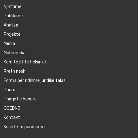
Njoftime
Publikime
Аnaliza
Projekte
Media
Multimedia
Komitetit të Helsinkit
Rreth nesh
Forma për ndihmë juridike falas
Dhuro
Thirrjet e hapura
GJEDNJ
Kontakt
Kushtet e përdorimit