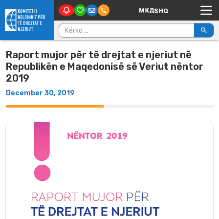
Main Navigation
Skip to content
Kërko për:
Raport mujor për të drejtat e njeriut në
Republikën e Maqedonisë së Veriut nëntor
2019
December 30, 2019