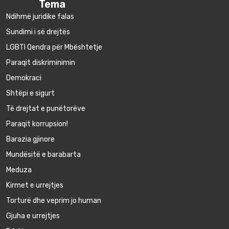
Tema
Ndihmë juridike falas
Sundimi i së drejtës
LGBTI Qendra për Mbështetje
Paraqit diskriminimin
Demokraci
Shtëpi e sigurt
Të drejtat e punëtorëve
Paraqit korrupsion!
Barazia gjinore
Mundësitë e barabarta
Meduza
Kirmet e urrejtjes
Torturë dhe veprim jo human
Gjuha e urrejtjes