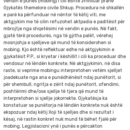
vendin e punës (mobing) i cili është zhvilluar pranë
Gjykatës themelore civile Shkup. Procedura në shkallën
e parë ka përfunduar në nëntor të këtij viti, me
aktgjykim me të cilin refuzohet aktpadia e paditësit për
mbrojtje nga shqetësimi në vendin e punës. Në fakt,
gjatë tërë procedurës, nga të gjithа palët, vërehej
mosnjohja e sjelljeve që mund të konsiderohen si
mobing. Kjo është reflektuar edhe në aktgjykimin e
gjykatësit P.P., si kryetar i këshillit i cili ka proceduar dhe
vendosur në lëndën konkrete. Në aktgjykimin, në disa
raste, si veprime mobingu interpretohen vetëm sjelljet
joadekuate nga ana e punëdhënësit ndaj punëtorit, si
për shembull, ngritja e zërit ndaj punëtorit, ofendimi,
poshtërimi dhe/ose sjellje të tjera që mund të
interpretohen si sjellje jokorrekte. Gjykatësja ka
konstatuar se punëtorja në lëndën konkrete nuk është
ekspozuar ndaj këtij lloji të sjelljes dhe si rezultat i
kësaj, në rastin konkret nuk mund të bëhet fjalë për
mobing. Legjislacioni ynë i punës e përcakton