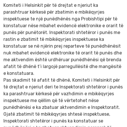
Komiteti i Helsinkit për të drejtat e njeriut ka
parashtruar kërkesë për zbatimin e mbikëqyrjes
inspektuese te një punëdhënës nga Probishtipi për të
konstatuar nëse mbahet evidencë elektronike e orarit të
punës për punëtorët. Inspektorati shtetëror i punës me
rastin e zbatimit të mbikëqyrjes inspektuese ka
konstatuar se në njërin prej reparteve të punëdhënësit
nuk mbahet evidencë elektronike të orarit të punës dhe
me aktvendim është urdhëruar punëdhënësi që brenda
afatit të dhënë t’i largojë parregullësitë dhe mangësitë
e konstatuara.
Pas skadimit të afatit të dhënë, Komiteti i Helsinkit për
të drejtat e njeriut deri te Inspektorati shtetëror i punës
ka parashtruar kërkesë për vazhdimin e mbikëqyrjes
inspektuese me qëllim që të vërtetohet nëse
punëdhënësi e ka zbatuar aktvendimin e Inspektoratit.
Gjatë zbatimit të mbikëqyrjes shtesë inspektuese,
Inspektorati shtetëror i punës ka konstatuar se