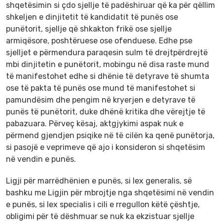
shqetësimin si çdo sjellje të padëshiruar që ka për qëllim
shkeljen e dinjitetit të kandidatit të punës ose
punëtorit, sjellje që shkakton frikë ose sjellje
armiqësore, poshtëruese ose ofenduese. Edhe pse
sjelljet e përmendura paraqesin sulm të drejtpërdrejtë
mbi dinjitetin e punëtorit, mobingu në disa raste mund
të manifestohet edhe si dhënie të detyrave të shumta
ose të pakta të punës ose mund të manifestohet si
pamundësim dhe pengim në kryerjen e detyrave të
punës të punëtorit, duke dhënë kritika dhe vërejtje të
pabazuara. Përveç kësaj, aktgjykimi aspak nuk e
përmend gjendjen psiqike në të cilën ka qenë punëtorja,
si pasojë e veprimeve që ajo i konsideron si shqetësim
në vendin e punës.
Ligji për marrëdhënien e punës, si lex generalis, së
bashku me Ligjin për mbrojtje nga shqetësimi në vendin
e punës, si lex specialis i cili e rregullon këtë çështje,
obligimi për të dëshmuar se nuk ka ekzistuar sjellje