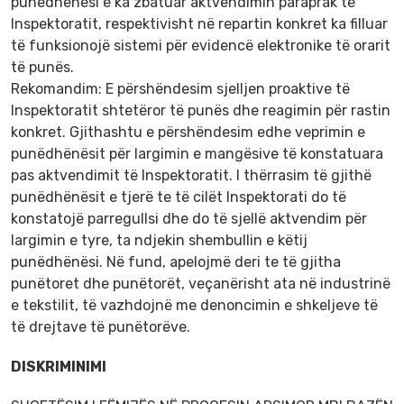
punëdhënësi e ka zbatuar aktvendimin paraprak të
Inspektoratit, respektivisht në repartin konkret ka filluar
të funksionojë sistemi për evidencë elektronike të orarit
të punës.
Rekomandim: E përshëndesim sjelljen proaktive të
Inspektoratit shtetëror të punës dhe reagimin për rastin
konkret. Gjithashtu e përshëndesim edhe veprimin e
punëdhënësit për largimin e mangësive të konstatuara
pas aktvendimit të Inspektoratit. I thërrasim të gjithë
punëdhënësit e tjerë te të cilët Inspektorati do të
konstatojë parregullsi dhe do të sjellë aktvendim për
largimin e tyre, ta ndjekin shembullin e këtij
punëdhënësi. Në fund, apelojmë deri te të gjitha
punëtoret dhe punëtorët, veçanërisht ata në industrinë
e tekstilit, të vazhdojnë me denoncimin e shkeljeve të
të drejtave të punëtorëve.
DISKRIMINIMI