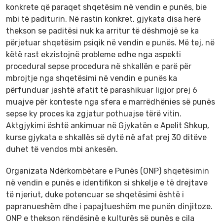
konkrete që paraqet shqetësim në vendin e punës, bie
mbi të paditurin. Në rastin konkret, gjykata disa herë
thekson se paditësi nuk ka arritur të dëshmojë se ka
përjetuar shqetësim psiqik në vendin e punës. Më tej, në
këtë rast ekzistojnë probleme edhe nga aspekti
procedural sepse procedura në shkallën e parë për
mbrojtje nga shqetësimi në vendin e punës ka
përfunduar jashtë afatit të parashikuar ligjor prej 6
muajve për konteste nga sfera e marrëdhënies së punës
sepse ky proces ka zgjatur pothuajse tërë vitin.
Aktgjykimi është ankimuar në Gjykatën e Apelit Shkup,
kurse gjykata e shkallës së dytë në afat prej 30 ditëve
duhet të vendos mbi ankesën.
Organizata Ndërkombëtare e Punës (ONP) shqetësimin
në vendin e punës e identifikon si shkelje e të drejtave
të njeriut, duke potencuar se shqetësimi është i
papranueshëm dhe i papajtueshëm me punën dinjitoze.
ONP e thekson rëndësinë e kulturës së punës e cila