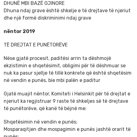
DHUNË MBI BAZË GJINORE
Dhuna ndaj grave është shkelje e të drejtave të njeriut
dhe një formë diskriminimi ndaj grave
nëntor 2019
TË DREJTAT E PUNËTORËVE
Nëse gjatë procesit, paditësi arrin ta dëshmojë
ekzistimin e shqetësimit, obligimi për të dëshmuar se
nuk ka pasur sjellje të tillë konkrete që është shqetësim
në vendin e punës, bie mbi palën e paditur
Gjatë muajit nëntor, Komiteti i Helsinkit për të drejtat e
njeriut ka regjistruar 9 raste të shkeljes së të drejtave
të punëtorëve, që kanë të bëjnë me:
Shqetësimin në vendin e punës;
Mosparaqitjen dhe mospagimin e punës jashtë orarit të
punës;