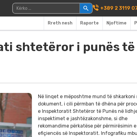
Main Navigati
Kërko për:
+389 2 3119 0
Rreth nesh
Raporte
Njoftime
P
ti shtetëror i punës të
Në linqet e mëposhtme mund të shkarkoni 
dokument, i cili përmban të dhëna për pro
e Inspektoratit Shtetëror të Punës në lidhj
inspektimet e jashtëzakonshme, si dhe
rekomandime përkatëse për përmirësimin e
efiçiencës së Inspektoratit. Infografiku mb