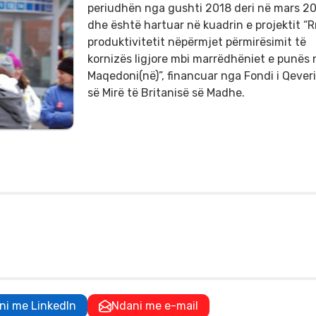
periudhën nga gushti 2018 deri në mars 2
dhe është hartuar në kuadrin e projektit “Rr
produktivitetit nëpërmjet përmirësimit të
kornizës ligjore mbi marrëdhëniet e punës 
Maqedoni(në)”, financuar nga Fondi i Qeveri
së Mirë të Britanisë së Madhe.
ni me LinkedIn
Ndani me e-mail