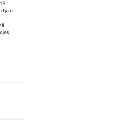
019
itja e
në
sjes