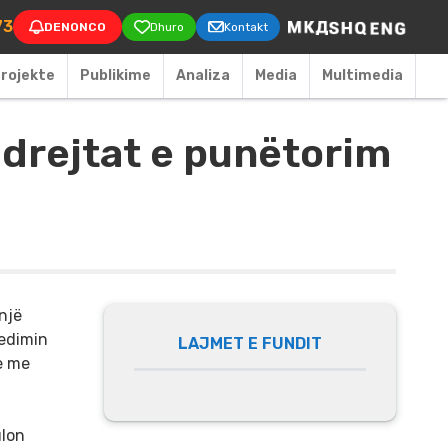
on
73
DENONCO
Dhuro
Kontakt
rojekte
Publikime
Аnaliza
Media
Multimedia
 drejtat e punëtorim
një
cedimin
LAJMET E FUNDIT
e me
ulon