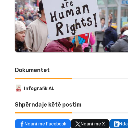
Dokumentet
Infografik AL
Shpërndaje këtë postim
Ndani me Facebook
Ndani me X
Nda