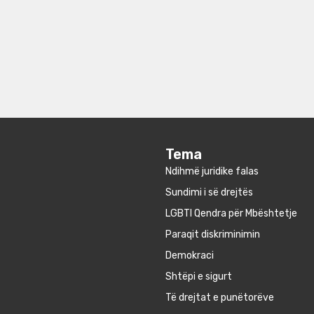
Tema
Ndihmë juridike falas
Sundimi i së drejtës
LGBTI Qendra për Mbështetje
Paraqit diskriminimin
Demokraci
Shtëpi e sigurt
Të drejtat e punëtorëve