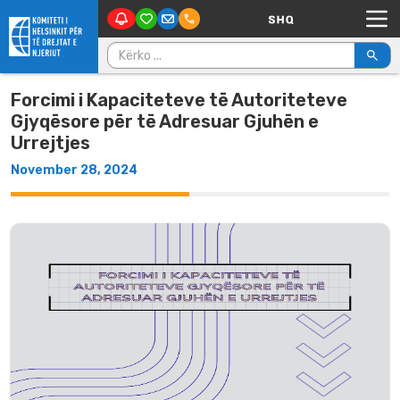
Main Navigation
Skip to content
Kërko për:
Forcimi i Kapaciteteve të Autoriteteve
Gjyqësore për të Adresuar Gjuhën e
Urrejtjes
November 28, 2024