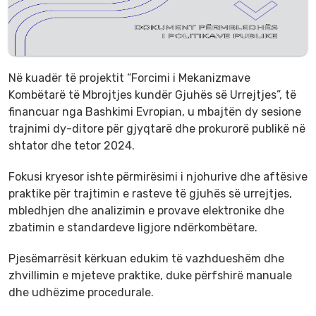
Në kuadër të projektit “Forcimi i Mekanizmave
Kombëtarë të Mbrojtjes kundër Gjuhës së Urrejtjes”, të
financuar nga Bashkimi Evropian, u mbajtën dy sesione
trajnimi dy-ditore për gjyqtarë dhe prokurorë publikë në
shtator dhe tetor 2024.
Fokusi kryesor ishte përmirësimi i njohurive dhe aftësive
praktike për trajtimin e rasteve të gjuhës së urrejtjes,
mbledhjen dhe analizimin e provave elektronike dhe
zbatimin e standardeve ligjore ndërkombëtare.
Pjesëmarrësit kërkuan edukim të vazhdueshëm dhe
zhvillimin e mjeteve praktike, duke përfshirë manuale
dhe udhëzime procedurale.