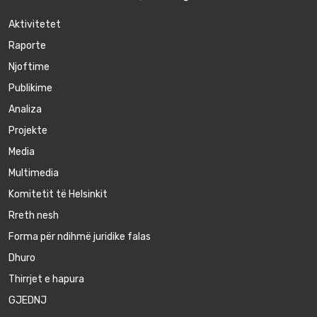
Aktivitetet
Raporte
Njoftime
Publikime
Аnaliza
Projekte
Media
Multimedia
Komitetit të Helsinkit
Rreth nesh
Forma për ndihmë juridike falas
Dhuro
Thirrjet e hapura
GJEDNJ