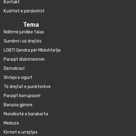
Kontakt
Kushtet e përdorimit
Tema
Ndihmë juridike falas
Sundimi i së drejtës
LGBTI Qendra për Mbështetje
Paraqit diskriminimin
Demokraci
Shtëpi e sigurt
Të drejtat e punëtorëve
Paraqit korrupsion!
Barazia gjinore
Mundësitë e barabarta
Meduza
Kirmet e urrejtjes