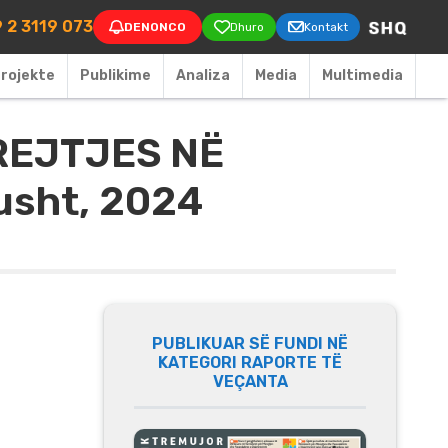
on
 2 3119 073
DENONCO
Dhuro
Kontakt
rojekte
Publikime
Аnaliza
Media
Multimedia
REJTJES NË
usht, 2024
PUBLIKUAR SË FUNDI NË
KATEGORI RAPORTE TË
VEÇANTA