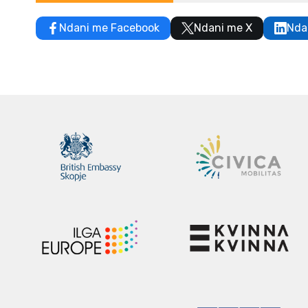
Ndani me Facebook
Ndani me X
Nda