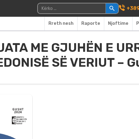
Main Navigati
Kërko për:
+389
Rreth nesh
Raporte
Njoftime
P
UATA ME GJUHËN E UR
DONISË SË VERIUT – G