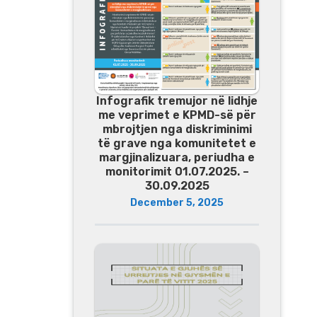
Infografik tremujor në lidhje
me veprimet e KPMD-së për
mbrojtjen nga diskriminimi
të grave nga komunitetet e
margjinalizuara, periudha e
monitorimit 01.07.2025. –
30.09.2025
December 5, 2025