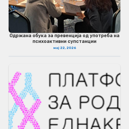
Одржана обука за превенција од употреба на
психоактивни супстанции
мај 22, 2026