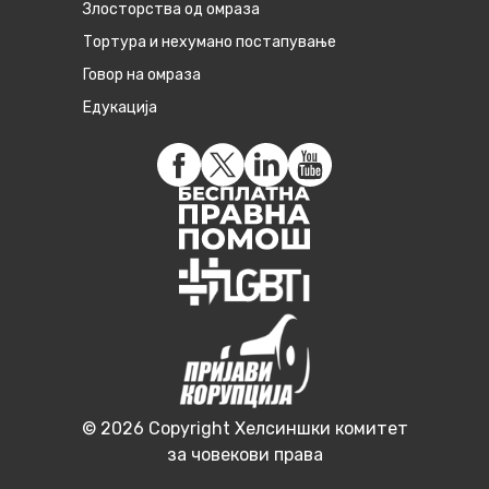
Злосторства од омраза
Тортура и нехумано постапување
Говор на омраза
Едукација
© 2026 Copyright Хелсиншки комитет
за човекови права