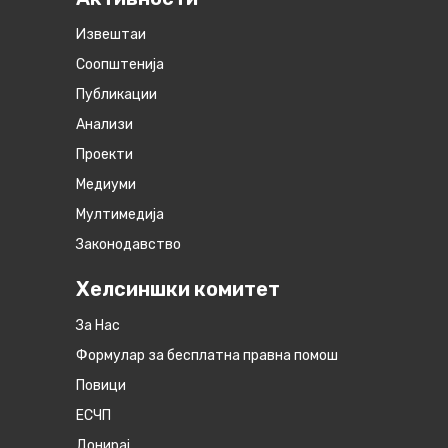
Извештаи
Соопштенија
Публикации
Анализи
Проекти
Медиуми
Мултимедија
Законодавство
Хелсиншки комитет
За Нас
Формулар за бесплатна правна помош
Повици
ЕСЧП
Донирај