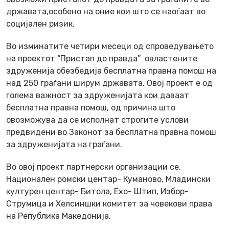
државата,особено на оние кои што се наоѓаат во
социјален ризик.
Во изминатите четири месеци од спроведувањето
на проектот “Пристап до правда” овластените
здруженија обезбедија бесплатна правна помош на
над 250 граѓани ширум државата. Овој проект е од
голема важност за здруженијата кои даваат
бесплатна правна помош, од причина што
овозможува да се исполнат строгите услови
предвидени во Законот за бесплатна правна помош
за здруженијата на граѓани.
Во овој проект партнерски организации се,
Национален ромски центар- Куманово, Младински
културен центар- Битола, Ехо- Штип, Избор-
Струмица и Хелсиншки комитет за човекови права
на Република Македонија.