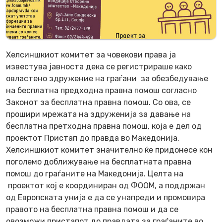
Хелсиншкиот комитет за човекови права ја
известува јавноста дека се регистрираше како
овластено здружение на граѓани за обезбедување
на бесплатна предходна правна помош согласно
Законот за бесплатна правна помош. Со ова, се
прошири мрежата на здруженија за давање на
бесплатна претходна правна помош, која е дел од
проектот Пристап до правда во Македонија.
Хелсиншкиот комитет значително ќе придонесе кон
поголемо доближување на бесплатната правна
помош до граѓаните на Македонија. Целта на
проектот кој е координиран од ФООМ, а поддржан
од Европската унија е да се унапреди и промовира
правото на бесплатна правна помош и да се
овозможи пристапот до правдата за граѓаните во