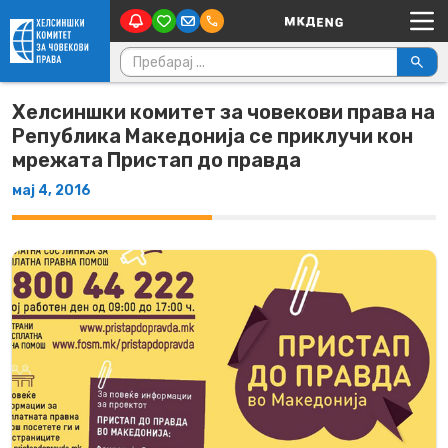
Main Navigation
Skip to content
Пребарувај за:
Хелсиншки комитет за човекови права на
Република Македонија се приклучи кон
мрежата Пристап до правда
мај 4, 2016