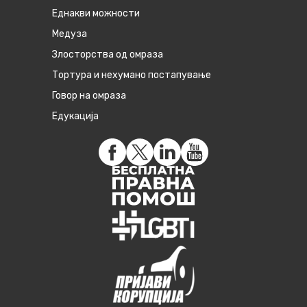
Eднакви можности
Медуза
Злосторства од омраза
Тортура и нехумано постапување
Говор на омраза
Едукација