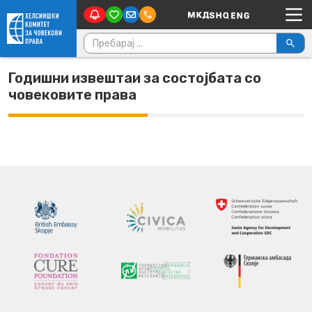
Main Navigation
Skip to content
Пребарувај за:
Годишни извештаи за состојбата со
човековите права