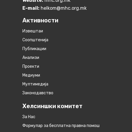
Website:
mhc.org.mk
E-mail:
helkom@mhc.org.mk
Активности
Извештаи
Соопштенија
Публикации
Анализи
Проекти
Медиуми
Мултимедија
Законодавство
Хелсиншки комитет
За Нас
Формулар за бесплатна правна помош